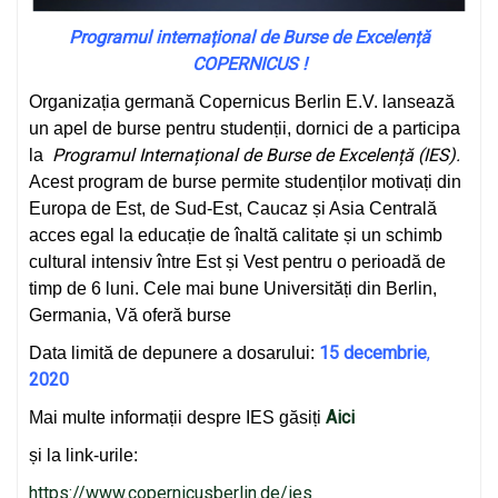
Programul internațional de Burse de Excelență
COPERNICUS !
Organizația germană Copernicus Berlin E.V. lansează
un apel de burse pentru studenții, dornici de a participa
Programul Internațional de Burse de Excelență (IES).
la
Acest program de burse permite studenților motivați din
Europa de Est, de Sud-Est, Caucaz și Asia Centrală
acces egal la educație de înaltă calitate și un schimb
cultural intensiv între Est și Vest pentru o perioadă de
timp de 6 luni. Cele mai bune Universități din Berlin,
Germania, Vă oferă burse
15 decembrie
,
Data limită de depunere a dosarului:
2020
Aici
Mai multe informații despre IES găsiți
și la link-urile:
https://www.copernicusberlin.de/ies