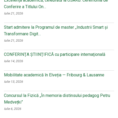
Excelența academică, celebrată la USARB: Ceremonia de
Conferire a Titlului On…
Iulie 21, 2026
Start admitere la Programul de master ,,Industrii Smart și
Transformare Digit…
Iulie 21, 2026
CONFERINŢA ŞTIINŢIFICĂ cu participare internaţională
Iulie 14, 2026
Mobilitate academică în Elveția — Fribourg & Lausanne
Iulie 13, 2026
Concursul la Fizică „În memoria distinsului pedagog Petru
Medvețki”
Iulie 6, 2026