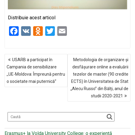
Distribuie acest articol
F
V
O
T
E
a
K
d
wi
m
ce
n
tt
ail
NAVIGARE
b
o
er
USARB a participat în
Metodologia de organizare și
ÎN
o
kl
Campania de sensibilizare
desfășurare online a evaluării
ARTICOLE
,,UE-Moldova: Împreună pentru
tezelor de master (90 credite
o
a
o societate mai puternică”
ECTS) în Universitatea de Stat
k
ss
„Alecu Russo” din Bălți, anul de
ni
studii 2020-2021
ki
Erasmus+ la Volda University College: o experiență