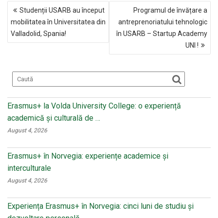
NAVIGARE
b
o
er
Studenții USARB au început
Programul de învățare a
ÎN
o
kl
mobilitatea în Universitatea din
antreprenoriatului tehnologic
ARTICOLE
Valladolid, Spania!
în USARB – Startup Academy
o
a
UNI !
k
ss
ni
ki
Erasmus+ la Volda University College: o experiență
academică și culturală de …
August 4, 2026
Erasmus+ în Norvegia: experiențe academice și
interculturale
August 4, 2026
Experiența Erasmus+ în Norvegia: cinci luni de studiu și