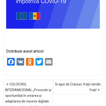
Distribuie acest articol
F
V
O
T
E
a
K
d
wi
m
ce
n
tt
ail
NAVIGARE
b
o
er
COLOCVIUL
În ajun de Crăciun, frații rămân
ÎN
o
kl
INTERANAŢIONAL „Provocări și
frați!
ARTICOLE
oportunități în crearea și
o
a
adaptarea de resurse digitale