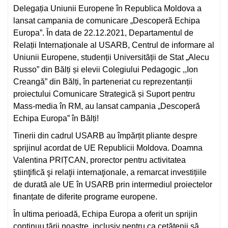
Delegația Uniunii Europene în Republica Moldova a
lansat campania de comunicare „Descoperă Echipa
Europa”. În data de 22.12.2021, Departamentul de
Relații Internaționale al USARB, Centrul de informare al
Uniunii Europene, studenții Universității de Stat „Alecu
Russo” din Bălți și elevii Colegiului Pedagogic ,,Ion
Creangă” din Bălți, în parteneriat cu reprezentanții
proiectului Comunicare Strategică și Suport pentru
Mass-media în RM, au lansat campania „Descoperă
Echipa Europa” în Bălți!
Tinerii din cadrul USARB au împărțit pliante despre
sprijinul acordat de UE Republicii Moldova. Doamna
Valentina PRIȚCAN, prorector pentru activitatea
ştiinţifică şi relaţii internaţionale, a remarcat investițiile
de durată ale UE în USARB prin intermediul proiectelor
finanțate de diferite programe europene.
În ultima perioadă, Echipa Europa a oferit un sprijin
continuu țării noastre, inclusiv pentru ca cetățenii să