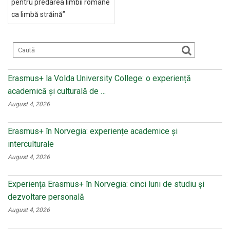
k
ss
pentru predarea limbii române
ni
ca limbă străină”
ki
Erasmus+ la Volda University College: o experiență
academică și culturală de …
August 4, 2026
Erasmus+ în Norvegia: experiențe academice și
interculturale
August 4, 2026
Experiența Erasmus+ în Norvegia: cinci luni de studiu și
dezvoltare personală
August 4, 2026