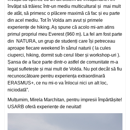
învățat să trăiesc într-un mediu multicultural și mai mult
de atât, să primesc o plăcere maximă că fac și eu parte
din acel mediu. Tot în Volda am avut și primele
experiențe de hiking. Aș spune că acolo mi-am atins
primul propriul meu Everest (960 m). La fel am fost parte
din NATURA, un grup de studenți care își petreceau
aproape fiecare weekend în sânul naturii ( la cules
ciuperci, hiking, dormit sub cerul liber și workshop-uri ).
Șansa de a face parte dintr-o astfel de comunitate m-a
legat sufletește și mai mult de Volda. Nu pot decât să fiu
recunoscătoare pentru experiența extraordinară
ERASMUS+, ce nu mi-o va înlocui nici un alt loc,
niciodată”.
Mulțumim, Mirela Marchitan, pentru impresii împărtășite!
USARB oferă experiențe de neuitat!