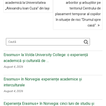
ÎN
o
kl
academică la Universitatea
arborilor și arbuștilor pe
ARTICOLE
„Alexandru Ioan Cuza” din Iași
teritoriul Centrului de
o
a
plasament temporar al copiilor
k
ss
în situație de risc “Drumul spre
ni
casă”.
ki
Erasmus+ la Volda University College: o experiență
academică și culturală de …
August 4, 2026
Erasmus+ în Norvegia: experiențe academice și
interculturale
August 4, 2026
Experiența Erasmus+ în Norvegia: cinci luni de studiu și