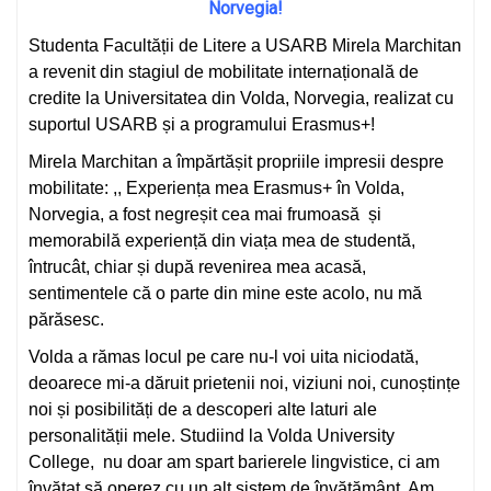
Norvegia!
Studenta Facultății de Litere a USARB Mirela Marchitan
a revenit din stagiul de mobilitate internațională de
credite la Universitatea din Volda, Norvegia, realizat cu
suportul USARB și a programului Erasmus+!
Mirela Marchitan a împărtășit propriile impresii despre
mobilitate: ,, Experiența mea Erasmus+ în Volda,
Norvegia, a fost negreșit cea mai frumoasă și
memorabilă experiență din viața mea de studentă,
întrucât, chiar și după revenirea mea acasă,
sentimentele că o parte din mine este acolo, nu mă
părăsesc.
Volda a rămas locul pe care nu-l voi uita niciodată,
deoarece mi-a dăruit prietenii noi, viziuni noi, cunoștințe
noi și posibilități de a descoperi alte laturi ale
personalității mele. Studiind la Volda University
College, nu doar am spart barierele lingvistice, ci am
învățat să operez cu un alt sistem de învățământ. Am