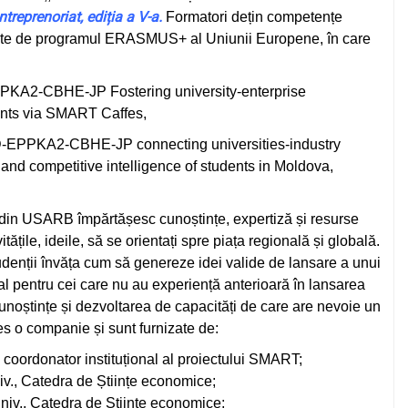
reprenoriat, ediția a V-a.
Formatori dețin competențe
nțate de programul ERASMUS+ al Uniunii Europene, în care
A2-CBHE-JP Fostering university-enterprise
ents via SMART Caffes,
PPKA2-CBHE-JP connecting universities-industry
and competitive intelligence of students in Moldova,
din USARB împărtășesc cunoștințe, expertiză și resurse
vitățile, ideile, să se orientați spre piața regională și globală.
udenții învăța cum să genereze idei valide de lansare a unui
ial pentru cei care nu au experiență anterioară în lansarea
cunoștințe și dezvoltarea de capacități de care are nevoie un
es o companie și sunt furnizate de:
, coordonator instituțional al proiectului SMART;
niv., Catedra de Științe economice;
 univ., Catedra de Științe economice;