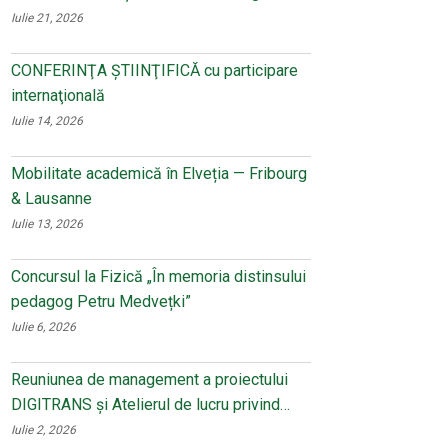
Iulie 21, 2026
CONFERINŢA ŞTIINŢIFICĂ cu participare
internaţională
Iulie 14, 2026
Mobilitate academică în Elveția — Fribourg
& Lausanne
Iulie 13, 2026
Concursul la Fizică „În memoria distinsului
pedagog Petru Medvețki”
Iulie 6, 2026
Reuniunea de management a proiectului
DIGITRANS și Atelierul de lucru privind…
Iulie 2, 2026