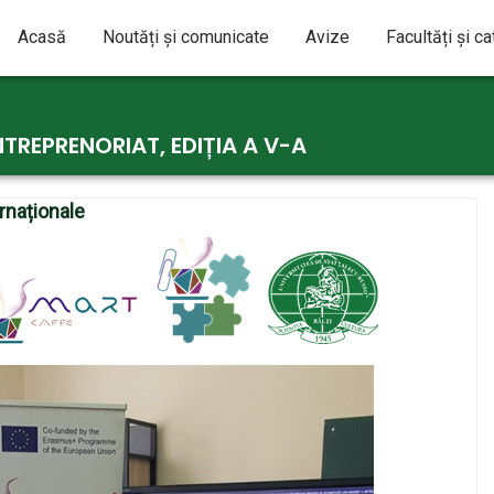
Acasă
Noutăți și comunicate
Avize
Facultăți și c
TREPRENORIAT, EDIȚIA A V-A
ernaționale