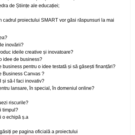
dra de Științe ale educației;
din cadrul proiectului SMART vor găsi răspunsuri la mai
rea?
le inovării?
roduc ideile creative și inovatoare?
i o idee de business?
business pentru o idee testată și să găsești finanțări?
de Business Canvas ?
 și să-l faci inovativ?
ntru lansare, în special, în domeniul online?
ezi riscurile?
i timpul?
i o echipă ș.a
siți pe pagina oficială a proiectului