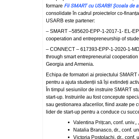
Fii SMART cu USARB! Școala de ant
formare
consolidate în cadrul proiectelor co-fina
USARB este partener:
– SMART –585620-EPP-1-2017-1- EL-EPPK
cooperation and entrepreneurship of stud
– CONNECT – 617393-EPP-1-2020-1-MD-E
through smart entrepreneurial cooperation 
Georgia and Armenia.
Echipa de formatori ai proiectului SMART 
pentru a ajuta studenții să își extindeți acti
În timpul sesiunilor de instruire SMART st
start-up. Instruirile au fost concepute spec
sau gestionarea afacerilor, fiind axate pe 
lider de start-up pentru a conduce cu succ
.,
Valentina Prițcan, conf. univ
Natalia Branasco, dr., conf. u
Victoria Postolachi, dr., conf.