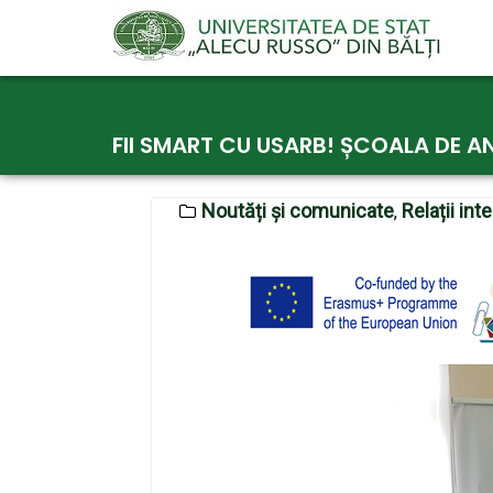
Skip
to
FII SMART CU USARB! ȘCOALA DE AN
content
Noutăți și comunicate
Relații int
,