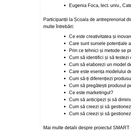
Eugenia Foca, lect. univ., Cate
Participanții la Școala de antreprenoriat 
multe întrebări:
Ce este creativitatea și inova
Care sunt sursele potențiale a
Prin ce tehnici și metode se p
Cum să identifici și să testez
Cum să elaborezi un model de 
Care este esența modelului 
Cum să-ți diferențiezi produsul
Cum să pregătești produsul pe
Ce este marketingul?
Cum să anticipezi și să diminu
Cum să creezi și să gestionez
Cum să creezi și să gestionez
Mai multe detalii despre proiectul SMART gă