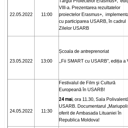
Târgul Proiectelor Erasmus+, ediț
VIII-a. Prezentarea rezultatelor
22.05.2022
11:00
proiectelor Erasmus+, implement
cu participarea USARB, în cadrul
Zilelor USARB
Școala de antreprenoriat
23.05.2022
13:00
,,Fii SMART cu USARB”, ediția a 
Festivalul de Film şi Cultură
Europeană în USARB!
24 mai
, ora 11.30, Sala Polivalent
USARB. Documentarul „Mariupolis
24.05.2022
11:30
oferit de Ambasada Lituaniei în
Republica Moldova!