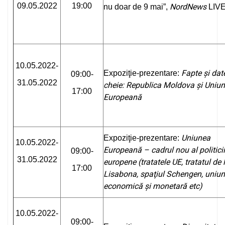
09.05.2022
19:00
NordNews
nu doar de 9 mai”,
LIV
10.05.2022-
Fapte și dat
Expoziţie-prezentare:
09:00-
31.05.2022
cheie: Republica Moldova și Uniu
17:00
Europeană
Uniunea
Expoziţie-prezentare:
10.05.2022-
Europeană – cadrul nou al politicii
09:00-
31.05.2022
europene (tratatele UE, tratatul de 
17:00
Lisabona, spaţiul
Schengen
, uniu
economică şi monetară etc)
10.05.2022-
09:00-