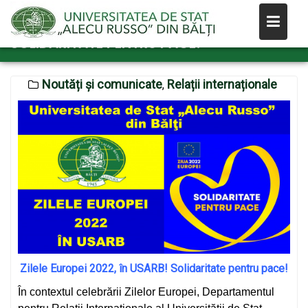
Skip
ZILELE EUROPEI 2022, ÎN USARB!
to
SOLIDARITATE PENTRU PACE!
content
Noutăți și comunicate
Relații internaționale
,
Zilele Europei 2022, în USARB! Solidaritate pentru pace!
În contextul celebrării Zilelor Europei, Departamentul