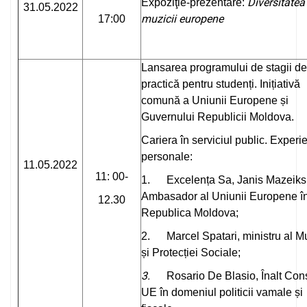
Diversitatea
Expoziţie-prezentare:
31.05.2022
muzicii europene
17:00
Lansarea programului de stagii de
practică pentru studenți. Inițiativă
comună a Uniunii Europene și
Guvernului Republicii Moldova.
Cariera în serviciul public. Experi
personale:
11.05.2022
11: 00-
1. Excelența Sa, Janis Mazeiks
Ambasador al Uniunii Europene î
12.30
Republica Moldova;
2. Marcel Spatari, ministru al M
și Protecției Sociale;
3.
Rosario De Blasio, Înalt Cons
UE în domeniul politicii vamale și