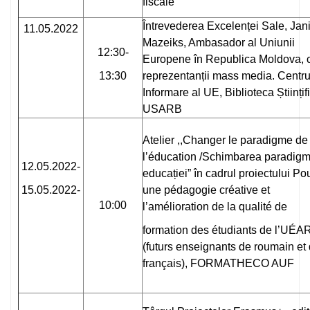
fiscale
Întrevederea Excelenței Sale, Jan
11.05.2022
Mazeiks, Ambasador al Uniunii
12:30-
Europene în Republica Moldova, 
13:30
reprezentanții mass media. Centru
Informare al UE, Biblioteca Științif
USARB
Atelier ,,Changer le paradigme de
lʼéducation /Schimbarea paradigm
12.05.2022-
educației” în cadrul proiectului Po
15.05.2022-
une pédagogie créative et
10:00
l’amélioration de la qualité de
formation des étudiants de l’UÉA
(futurs enseignants de roumain et
français), FORMATHECO AUF