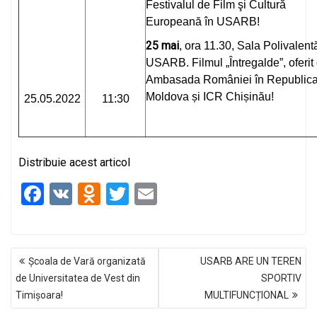
Festivalul de Film şi Cultură
Europeană în USARB!
25 mai
, ora 11.30, Sala Polivalent
USARB. Filmul „Întregalde”, oferit
Ambasada României în Republic
Moldova și ICR Chișinău!
25.05.2022
11:30
Distribuie acest articol
F
V
O
T
E
a
K
d
wi
m
ce
n
tt
ail
NAVIGARE
b
o
er
Școala de Vară organizată
USARB ARE UN TEREN
ÎN
o
kl
de Universitatea de Vest din
SPORTIV
ARTICOLE
Timișoara!
MULTIFUNCȚIONAL
o
a