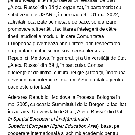
pentru Relații Internaționale al Universității de Stat
,,Alecu Russo” din Bălți a organizat, în parterneriat cu
subdiviziunile USARB, în perioada 9 – 31 mai 2022,
activități focalizate pe mesaje de pace, solidarizare,
promovare a libertății, facilitarea înțelegerii de către
tinerii studioși a modului în care Comunitatea
Europeană guvernează prin unitate, prin respectarea
drepturilor omului și prin susținerea plenară a
Republicii Moldova, în general, și a Universității de Stat
,,Alecu Russo” din Bălți, în particular. Contrar
diferențelor de limbă, cultură, religie și tradiții, împreună
devenim mai puternici și mai uniți! Solidaritatea pentru
pace este prioritară!
Aderarea Republicii Moldova la Procesul Bologna în
mai 2005, cu ocazia Summitului de la Bergen, a facilitat
încadrarea Universității de Stat ,,Alecu Russo” din Bălți
în Spaţiul European al Învăţământului
Superior
European Higher Education Area
(
), bazat pe
cooperare internațională şi schimb academic pentru