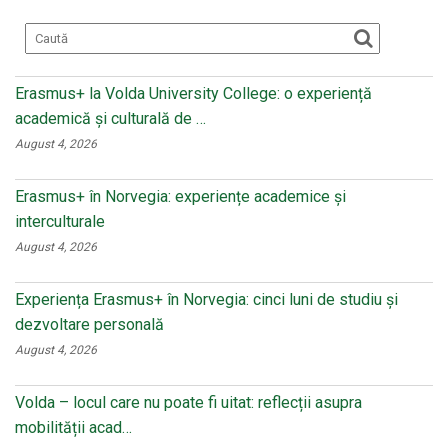
k
ss
ni
ki
Erasmus+ la Volda University College: o experiență
academică și culturală de …
August 4, 2026
Erasmus+ în Norvegia: experiențe academice și
interculturale
August 4, 2026
Experiența Erasmus+ în Norvegia: cinci luni de studiu și
dezvoltare personală
August 4, 2026
Volda – locul care nu poate fi uitat: reflecții asupra
mobilității acad…