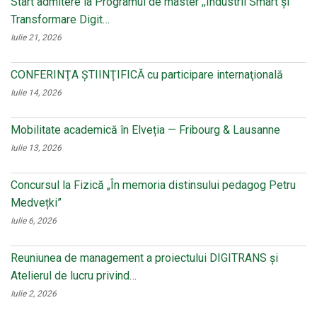
Start admitere la Programul de master ,,Industrii Smart și
Transformare Digit…
Iulie 21, 2026
CONFERINŢA ŞTIINŢIFICĂ cu participare internaţională
Iulie 14, 2026
Mobilitate academică în Elveția — Fribourg & Lausanne
Iulie 13, 2026
Concursul la Fizică „În memoria distinsului pedagog Petru
Medvețki”
Iulie 6, 2026
Reuniunea de management a proiectului DIGITRANS și
Atelierul de lucru privind…
Iulie 2, 2026