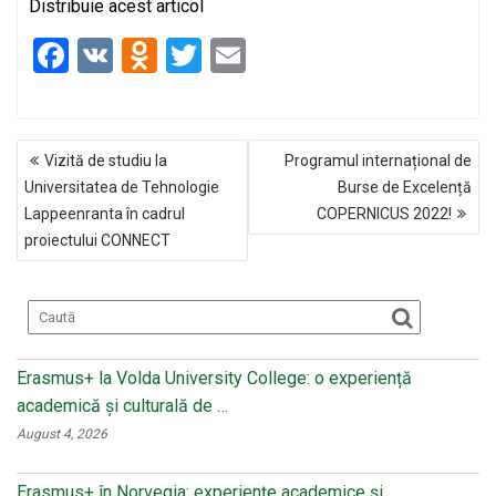
Distribuie acest articol
F
V
O
T
E
a
K
d
wi
m
ce
n
tt
ail
NAVIGARE
b
o
er
Vizită de studiu la
Programul internațional de
ÎN
o
kl
Universitatea de Tehnologie
Burse de Excelență
ARTICOLE
Lappeenranta în cadrul
COPERNICUS 2022!
o
a
proiectului CONNECT
k
ss
ni
ki
Erasmus+ la Volda University College: o experiență
academică și culturală de …
August 4, 2026
Erasmus+ în Norvegia: experiențe academice și