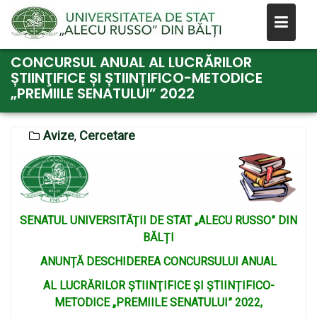
Skip
CONCURSUL ANUAL AL LUCRĂRILOR
ȘTIINŢIFICE ȘI ȘTIINȚIFICO-METODICE
to
„PREMIILE SENATULUI” 2022
content
Avize
Cercetare
,
SENATUL UNIVERSITĂȚII DE STAT „ALECU RUSSO” DIN
BĂLȚI
ANUNȚĂ DESCHIDEREA CONCURSULUI ANUAL
AL LUCRĂRILOR ȘTIINŢIFICE ȘI ȘTIINȚIFICO-
METODICE „PREMIILE SENATULUI” 2022,