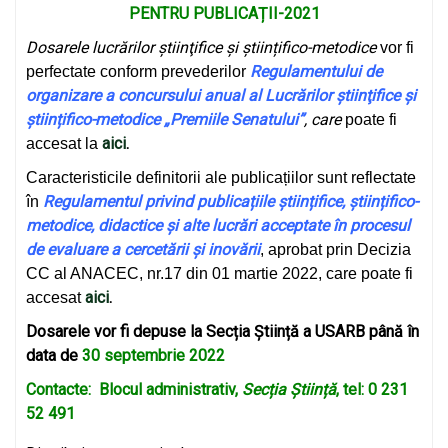
PENTRU PUBLICAȚII-2021
Dosarele lucrărilor știinţifice și științifico-metodice
vor fi
Regulamentului de
perfectate conform prevederilor
organizare a concursului anual al Lucrărilor știinţifice și
științifico-metodice „Premiile Senatului”
,
care
poate fi
aici
.
accesat la
Caracteristicile definitorii ale publicațiilor sunt reflectate
Regulamentul privind publicațiile științifice, științifico-
în
metodice, didactice și alte
lucrări acceptate în procesul
de evaluare a cercetării și inovării
, aprobat prin Decizia
CC al ANACEC, nr.17 din 01 martie 2022, care poate fi
aici
.
accesat
Dosarele vor fi depuse la Secția Știință a USARB până în
data de
30 septembrie 2022
Contacte: Blocul administrativ,
Secția Știință
, tel: 0 231
52 491