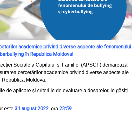
etărilor academice privind diverse aspecte ale fenomenului
yberbullying în Republica Moldova!
tecției Sociale a Copilului și Familiei (APSCF) demarează
ășurarea cercetărilor academice privind diverse aspecte ale
în Republica Moldova.
le de aplicare și criteriile de evaluare a dosarelor, le găsiți
31 august 2022
,
23:59
or este
ora
.