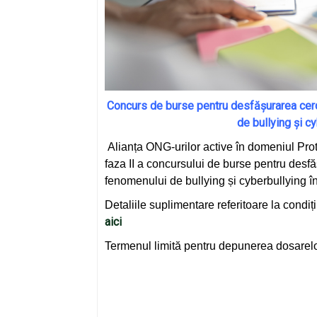
Concurs de burse pentru desfășurarea cerc
de bullying și c
Alianța ONG-urilor active în domeniul Pro
faza II a concursului de burse pentru desf
fenomenului de bullying și cyberbullying 
Detaliile suplimentare referitoare la condiții
aici
Termenul limită pentru depunerea dosarel