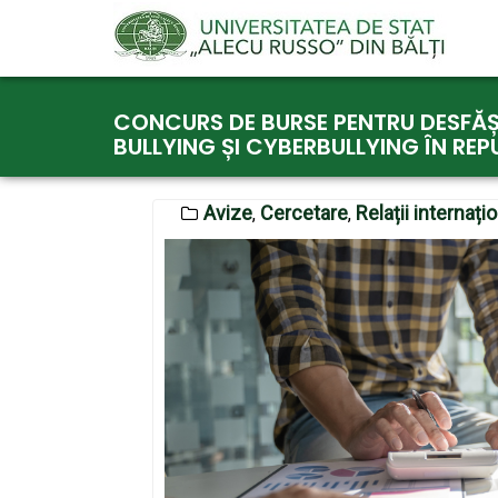
Skip
CONCURS DE BURSE PENTRU DESFĂȘ
to
BULLYING ȘI CYBERBULLYING ÎN RE
content
Avize
Cercetare
Relații internați
,
,