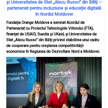
și
Universitatea de Stat „Alecu Russo” din Bălți
–
parteneriat pentru incluziune și educație digitală
în Nordul Moldovei
Fundaţia Orange Moldova a semnat Acordul de
Parteneriat cu Proiectul Tehnologiile Viitorului (FTA),
finanțat de USAID, Suedia și UKaid, și
Universitatea de
Stat „Alecu Russo” din Bălți privind stabilirea unui cadru
de cooperare pentru creșterea competitivității
economice în Regiunea de Dezvoltare Nord a Moldovei.