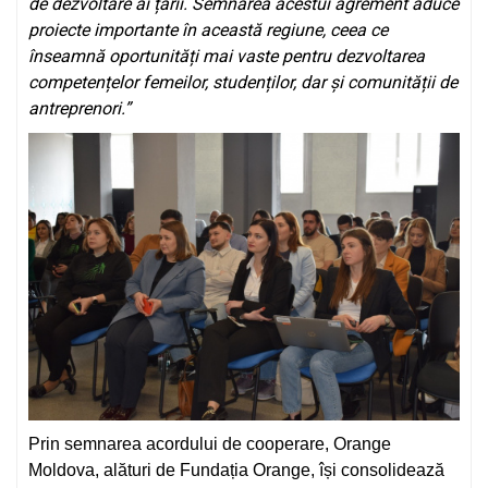
de dezvoltare ai țării. Semnarea acestui agrement aduce
proiecte importante în aceast
ă
regiune, ceea ce
înseamnă oportunități mai vaste pentru dezvoltarea
competențelor femeilor, studenților, dar și comunității de
antreprenori.
”
Prin semnarea acordului de cooperare, Orange
Moldova, alături de Fundația Orange, își consolidează