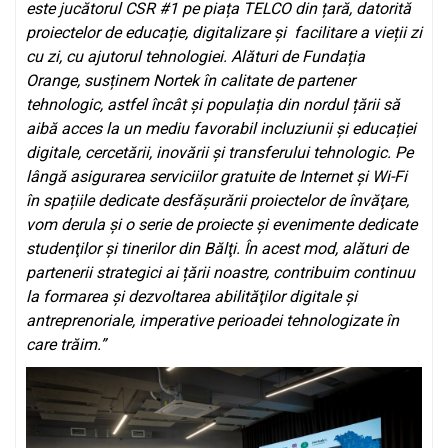
este jucătorul CSR #1 pe piața TELCO din țară, datorită
proiectelor de educație, digitalizare și facilitare a vieții zi
cu zi, cu ajutorul tehnologiei. Alături de Fundația
Orange, susținem Nortek în calitate de partener
tehnologic, astfel încât și populația din nordul țării să
aibă acces la un mediu favorabil incluziunii și educației
digitale, cercetării, inovării şi transferului tehnologic.
Pe
lângă
asigurarea serviciilor gratuite de Internet și Wi-Fi
în spațiile dedicate desfășurării proiectelor de învăţare,
vom derula și o serie de proiecte şi evenimente dedicate
studenţilor şi tinerilor din Bălţi. În acest mod, alături de
partenerii strategici ai țării noastre, contribuim continuu
la formarea şi dezvoltarea abilităţilor digitale și
antreprenoriale, imperative perioadei tehnologizate în
care trăim.
”