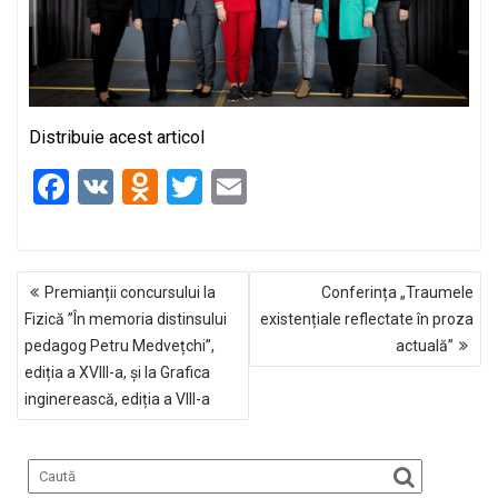
Distribuie acest articol
F
V
O
T
E
a
K
d
wi
m
ce
n
tt
ail
NAVIGARE
b
o
er
Premianții concursului la
Conferința „Traumele
ÎN
o
kl
Fizică ”În memoria distinsului
existențiale reflectate în proza
ARTICOLE
pedagog Petru Medvețchi”,
actuală”
o
a
ediția a XVIII-a, și la Grafica
k
ss
inginerească, ediția a VIII-a
ni
ki