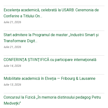
Excelența academică, celebrată la USARB: Ceremonia de
Conferire a Titlului On…
Iulie 21, 2026
Start admitere la Programul de master ,,Industrii Smart și
Transformare Digit…
Iulie 21, 2026
CONFERINŢA ŞTIINŢIFICĂ cu participare internaţională
Iulie 14, 2026
Mobilitate academică în Elveția — Fribourg & Lausanne
Iulie 13, 2026
Concursul la Fizică „În memoria distinsului pedagog Petru
Medvețki”