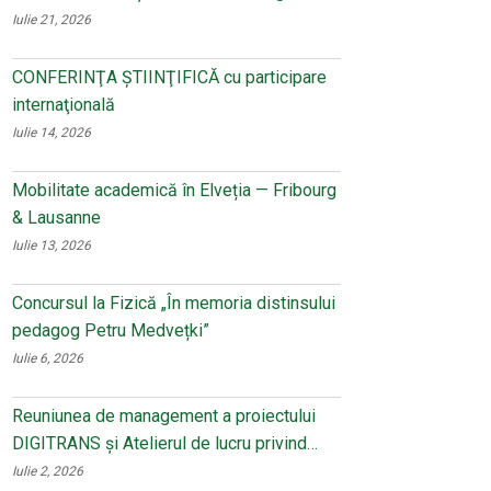
Iulie 21, 2026
CONFERINŢA ŞTIINŢIFICĂ cu participare
internaţională
Iulie 14, 2026
Mobilitate academică în Elveția — Fribourg
& Lausanne
Iulie 13, 2026
Concursul la Fizică „În memoria distinsului
pedagog Petru Medvețki”
Iulie 6, 2026
Reuniunea de management a proiectului
DIGITRANS și Atelierul de lucru privind…
Iulie 2, 2026