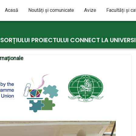
Acasă
Noutăți și comunicate
Avize
Facultăți și c
RȚIULUI PROIECTULUI CONNECT LA UNIVERSIT
ernaționale