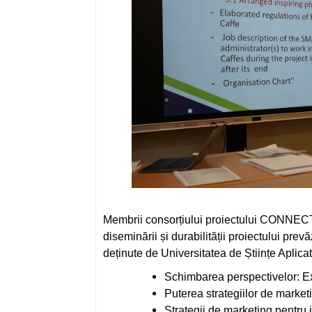
Membrii consorțiului proiectului CONNECT 
diseminării și durabilității proiectului pre
deținute de Universitatea de Științe Aplic
Schimbarea perspectivelor: Exp
Puterea strategiilor de marketi
Strategii de marketing pentru i