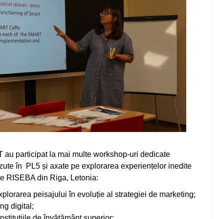
au participat la mai multe workshop-uri dedicate
văzute în PL5 și axate pe explorarea experiențelor inedite
ate RISEBA din Riga, Letonia:
lorarea peisajului în evoluție al strategiei de marketing;
ng digital;
nstituțiile de învățământ superior;