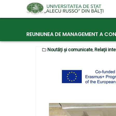
Skip
to
REUNIUNEA DE MANAGEMENT A CONSO
content
Noutăți și comunicate
Relații int
,