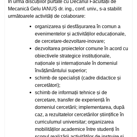
În urma discuțiilor purtate cu Decanul Facultății de
Mecanică Gelu IANUȘ dr. ing., conf. univ., s-a stabilit
următoarele activități de colaborare:
organizarea și desfășurarea în comun a
evenimentelor și activităților educaționale,
de cercetare-dezvoltare-inovare;
dezvoltarea proiectelor comune în acord cu
obiectivele strategice instituționale,
naționale și internaționale în domeniul
învățământului superior;
schimb de specialiști (cadre didactice și
cercetători);
schimb de informații tehnice și de
cercetare, transfer de experiență în
domeniul cercetării; implementarea, după
caz, a rezultatelor cercetărilor științifice în
curriculumul universitar; organizarea
mobilităților academice între studenți în
scopul realizării activităților de instruire și