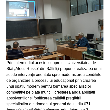
Prin intermediul acestui subproiect Universitatea de
Stat „Alecu Russo” din Bălți își propune realizarea unui
set de intervenții orientate spre modernizarea condițiilor
de organizare a procesului educațional prin crearea
unui spațiu modern pentru formarea specialiștilor
competitivi pe piața muncii, creșterea angajabilității
absolvenților și fortificarea calității pregătirii
specialiștilor din domeniul general de studiu 071
Inginerie și activităţi inginerești
prin
dotarea a 2