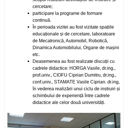
cercetare;
participare la programe de formare
continuă.
În perioada vizitei au fost vizitate spațiile
educaționale și de cercetare, laboratoare
de Mecatronică, Automobil, Robotică,
Dinamica Automobilului, Organe de mașini
etc.
Deasemenea au fost realizate discuții cu
cadrele didactice: HORGA Vasile, dr.ing.,
prof.univ., CIOFU Ciprian Dumitru, dr.ing.,
conf.univ., STAMATE Vasile Ciprian. dr.ing,
în vederea realizării unui ciclu de instruiri și
schimbului de experiență între cadrele
didactice ale celor două universități.