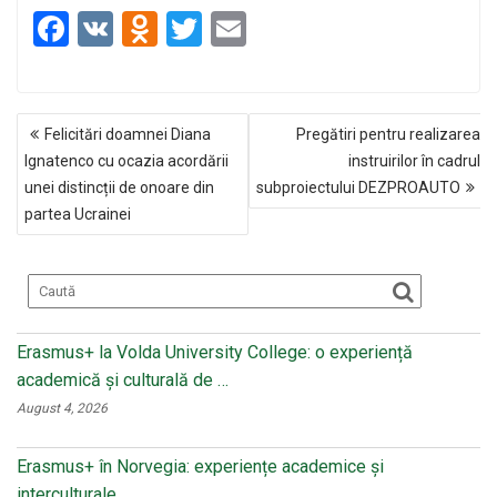
F
V
O
T
E
a
K
d
wi
m
ce
n
tt
ail
NAVIGARE
b
o
er
Felicitări doamnei Diana
Pregătiri pentru realizarea
ÎN
o
kl
Ignatenco cu ocazia acordării
instruirilor în cadrul
ARTICOLE
unei distincții de onoare din
subproiectului DEZPROAUTO
o
a
partea Ucrainei
k
ss
ni
ki
Erasmus+ la Volda University College: o experiență
academică și culturală de …
August 4, 2026
Erasmus+ în Norvegia: experiențe academice și
interculturale