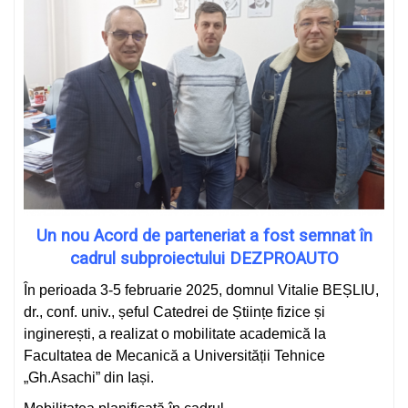
Un nou Acord de parteneriat a fost semnat în
cadrul subproiectului DEZPROAUTO
În perioada 3-5 februarie 2025, domnul Vitalie BEȘLIU,
dr., conf. univ., șeful Catedrei de Științe fizice și
inginerești, a realizat o mobilitate academică la
Facultatea de Mecanică a Universității Tehnice
„Gh.Asachi” din Iași.