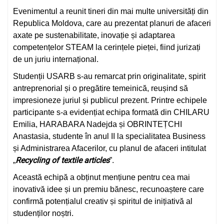
Evenimentul a reunit tineri din mai multe universități din
Republica Moldova, care au prezentat planuri de afaceri
axate pe sustenabilitate, inovație și adaptarea
competențelor STEAM la cerințele pieței, fiind jurizați
de un juriu internațional.
Studenții USARB s-au remarcat prin originalitate, spirit
antreprenorial și o pregătire temeinică, reușind să
impresioneze juriul și publicul prezent. Printre echipele
participante s-a evidențiat echipa formată din CHILARU
Emilia, HARABARA Nadejda și OBRINTEȚCHI
Anastasia, studente în anul II la specialitatea Business
și Administrarea Afacerilor, cu planul de afaceri intitulat
Recycling of textile articles
„
”.
Această echipă a obținut mențiune pentru cea mai
inovativă idee și un premiu bănesc, recunoaștere care
confirmă potențialul creativ și spiritul de inițiativă al
studenților noștri.