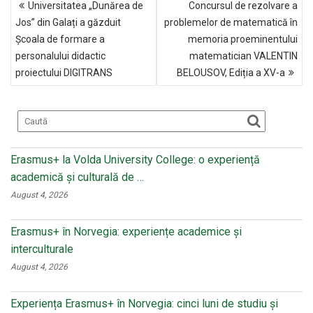
b
o
er
Universitatea „Dunărea de
Concursul de rezolvare a
ÎN
o
kl
Jos” din Galați a găzduit
problemelor de matematică în
ARTICOLE
Școala de formare a
memoria proeminentului
o
a
personalului didactic
matematician VALENTIN
k
ss
proiectului DIGITRANS
BELOUSOV, Ediția a XV-a
ni
ki
Erasmus+ la Volda University College: o experiență
academică și culturală de …
August 4, 2026
Erasmus+ în Norvegia: experiențe academice și
interculturale
August 4, 2026
Experiența Erasmus+ în Norvegia: cinci luni de studiu și