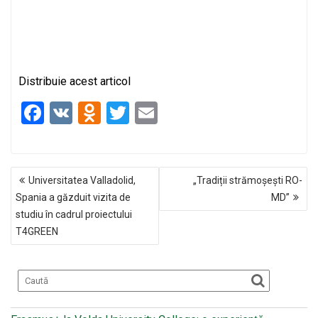
Distribuie acest articol
F
V
O
T
E
a
K
d
wi
m
ce
n
tt
ail
NAVIGARE
b
o
er
Universitatea Valladolid,
„Tradiții strămoșești RO-
ÎN
o
kl
Spania a găzduit vizita de
MD”
ARTICOLE
studiu în cadrul proiectului
o
a
T4GREEN
k
ss
ni
ki