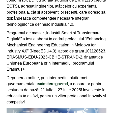
conform ISCED, cu durata studiilor de 2 ani (120 credite
ECTS), adresat inginerilor, atât celor cu experiență
profesională, cât și absolvenților recenți, care doresc să
dobândească competențele necesare integrării
tehnologiilor ce definesc Industria 4.0.
Programul de master „Industrii Smart și Transformare
Digitală” a fost elaborat în cadrul proiectului “Enhancing
Mechanical Engineering Education in Moldova for
Industry 4.0” (NeedEDU4.0), acord de grant 101128623,
ERASMUS-EDU-2023-CBHE-STRAND-2, finanțat de
Uniunea Europeană prin intermediul programului
Erasmus+
Depunerea online, prin intermediul platformei
eadmitere.gov.md
guvernamentale
, a dosarelor pentru
sesiunea de bază: 21 iulie – 27 iulie 2025! Investește în
educația ta astăzi, pentru un viitor profesional inovativ și
competitv!