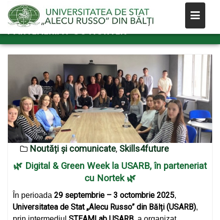
Skip
DIGITAL & GREEN WEEK LA USARB, ÎN
to
PARTENERIAT CU NORTEK
content
Noutăți și comunicate
Skills4future
,
🌿
Digital & Green Week la USARB, în parteneriat
cu Nortek
🌿
29 septembrie – 3 octombrie 2025
În perioada
,
Universitatea de Stat „Alecu Russo” din Bălți (USARB)
,
STEAMLab USARB
prin intermediul
, a organizat