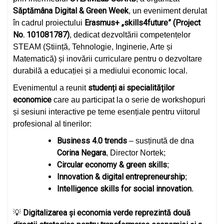
Săptămâna Digital & Green Week
, un eveniment derulat
Erasmus+ „skills4future” (Project
în cadrul proiectului
No. 101081787)
, dedicat dezvoltării competențelor
STEAM (Știință, Tehnologie, Inginerie, Arte și
Matematică) și inovării curriculare pentru o dezvoltare
durabilă a educației și a mediului economic local.
studenți ai specialităților
Evenimentul a reunit
economice
care au participat la o serie de workshopuri
și sesiuni interactive pe teme esențiale pentru viitorul
profesional al tinerilor:
Business 4.0 trends
– susținută de dna
Corina Negara
, Director Nortek;
Circular economy & green skills
;
Innovation & digital entrepreneurship
;
Intelligence skills for social innovation
.
Digitalizarea și economia verde reprezintă două
💡