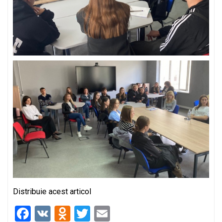
Distribuie acest articol
F
V
O
T
E