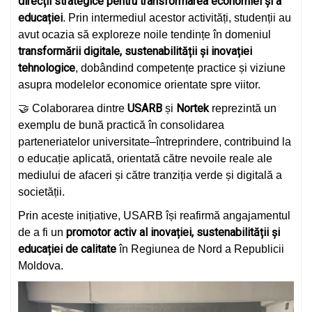
direcții strategice pentru transformarea economiei și a
educației
. Prin intermediul acestor activități, studenții au
avut ocazia să exploreze noile tendințe în domeniul
transformării digitale, sustenabilității și inovației
tehnologice
, dobândind competențe practice și viziune
asupra modelelor economice orientate spre viitor.
USARB
Nortek
🤝 Colaborarea dintre
și
reprezintă un
exemplu de bună practică în consolidarea
parteneriatelor universitate–întreprindere, contribuind la
o educație aplicată, orientată către nevoile reale ale
mediului de afaceri și către tranziția verde și digitală a
societății.
Prin aceste inițiative, USARB își reafirmă angajamentul
promotor activ al inovației, sustenabilității și
de a fi un
educației de calitate
în Regiunea de Nord a Republicii
Moldova.