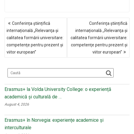
a
K
d
wi
m
ce
n
tt
ail
NAVIGARE
b
o
er
Conferința științifică
Conferința științifică
ÎN
o
kl
internațională „Relevanţa şi
internațională ,,Relevanţa şi
ARTICOLE
calitatea formării universitare:
calitatea formării universitare:
o
a
competenţe pentru prezent şi
competenţe pentru prezent şi
k
ss
viitor european”
viitor european”
ni
ki
Erasmus+ la Volda University College: o experiență
academică și culturală de …
August 4, 2026
Erasmus+ în Norvegia: experiențe academice și
interculturale