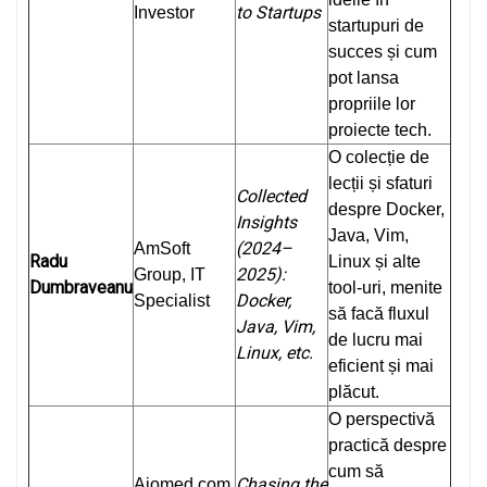
to Startups
Investor
startupuri de
succes și cum
pot lansa
propriile lor
proiecte tech.
O colecție de
lecții și sfaturi
Collected
despre Docker,
Insights
Java, Vim,
(2024–
AmSoft
Radu
Linux și alte
2025):
Group, IT
Dumbraveanu
tool-uri, menite
Docker,
Specialist
să facă fluxul
Java, Vim,
de lucru mai
Linux, etc.
eficient și mai
plăcut.
O perspectivă
practică despre
cum să
Chasing the
Aiomed.com,