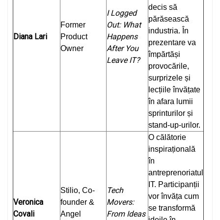
decis să
I Logged
părăsească
Out: What
Former
industria. În
Diana Lari
Happens
Product
prezentare va
After You
Owner
împărtăși
Leave IT?
provocările,
surprizele și
lecțiile învățate
în afara lumii
sprinturilor și
stand-up-urilor.
O călătorie
inspirațională
în
antreprenoriatul
IT. Participanții
Tech
Stilio, Co-
vor învăța cum
Veronica
Movers:
founder &
se transformă
Covali
From Ideas
Angel
ideile în