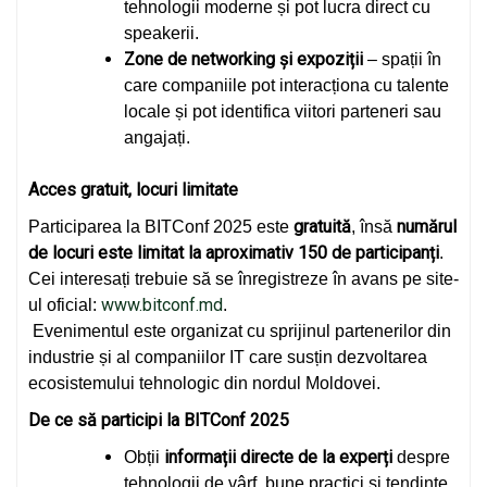
tehnologii moderne și pot lucra direct cu
speakerii.
Zone de networking și expoziții
– spații în
care companiile pot interacționa cu talente
locale și pot identifica viitori parteneri sau
angajați.
Acces gratuit, locuri limitate
gratuită
numărul
Participarea la BITConf 2025 este
, însă
de locuri este limitat la aproximativ 150 de participanți
.
Cei interesați trebuie să se înregistreze în avans pe site-
www.bitconf.md
ul oficial:
.
Evenimentul este organizat cu sprijinul partenerilor din
industrie și al companiilor IT care susțin dezvoltarea
ecosistemului tehnologic din nordul Moldovei.
De ce să participi la BITConf 2025
informații directe de la experți
Obții
despre
tehnologii de vârf, bune practici și tendințe