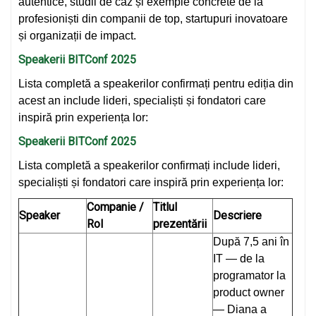
autentice, studii de caz și exemple concrete de la
profesioniști din companii de top, startupuri inovatoare
și organizații de impact.
Speakerii BITConf 2025
Lista completă a speakerilor confirmați pentru ediția din
acest an include lideri, specialiști și fondatori care
inspiră prin experiența lor:
Speakerii BITConf 2025
Lista completă a speakerilor confirmați include lideri,
specialiști și fondatori care inspiră prin experiența lor:
Companie /
Titlul
Speaker
Descriere
Rol
prezentării
După 7,5 ani în
IT — de la
programator la
product owner
— Diana a