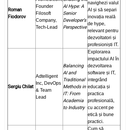
navighezi valul
AI Hype: A
Founder
Roman
AI și să separi
Senior
Filosoft
Fiodorov
inovația reală
Developer’s
Company,
de hype,
Perspective
Tech-Lead
relevant pentru
dezvoltatori și
profesioniști IT.
Explorarea
impactului AI în
Balancing
dezvoltarea
AI and
software și IT,
Adtelligent
Traditional
integrând
Inc, DevOps
Sergiu Chilat
Methods in
educația și
& Team
IT: From
practica
Lead
Academia
profesională,
to Industry
cu accent pe
etică și bune
practici.
Cum să