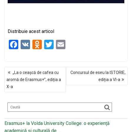
Distribuie acest articol
F
V
O
T
E
a
K
d
wi
m
ce
n
tt
ail
NAVIGARE
b
o
er
„La o ceașcă de cafea cu
Concursul de eseu la ISTORIE,
ÎN
o
kl
aromă de Erasmus+”, ediția a
ediția a VI-a
ARTICOLE
X-a
o
a
k
ss
ni
ki
Erasmus+ la Volda University College: o experiență
academică și culturală de …