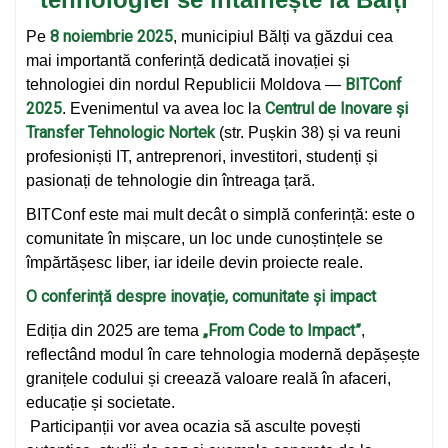
8 noiembrie 2025
Pe
, municipiul Bălți va găzdui cea
mai importantă conferință dedicată inovației și
BITConf
tehnologiei din nordul Republicii Moldova —
2025
Centrul de Inovare și
. Evenimentul va avea loc la
Transfer Tehnologic Nortek
(str. Pușkin 38) și va reuni
profesioniști IT, antreprenori, investitori, studenți și
pasionați de tehnologie din întreaga țară.
BITConf este mai mult decât o simplă conferință: este o
comunitate în mișcare, un loc unde cunoștințele se
împărtășesc liber, iar ideile devin proiecte reale.
O conferință despre inovație, comunitate și impact
„From Code to Impact”
Ediția din 2025 are tema
,
reflectând modul în care tehnologia modernă depășește
granițele codului și creează valoare reală în afaceri,
educație și societate.
Participanții vor avea ocazia să asculte povești