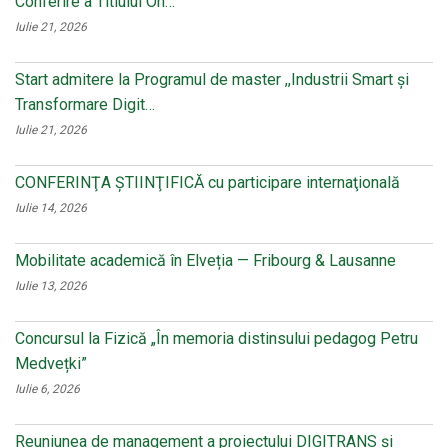
Conferire a Titlului On…
Iulie 21, 2026
Start admitere la Programul de master ,,Industrii Smart și
Transformare Digit…
Iulie 21, 2026
CONFERINŢA ŞTIINŢIFICĂ cu participare internaţională
Iulie 14, 2026
Mobilitate academică în Elveția — Fribourg & Lausanne
Iulie 13, 2026
Concursul la Fizică „În memoria distinsului pedagog Petru
Medvețki”
Iulie 6, 2026
Reuniunea de management a proiectului DIGITRANS și