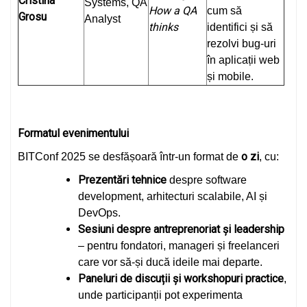
Cristina
Systems, QA
How a QA
cum să
Grosu
Analyst
thinks
identifici și să
rezolvi bug-uri
în aplicații web
și mobile.
Formatul evenimentului
o zi
BITConf 2025 se desfășoară într-un format de
, cu:
Prezentări tehnice
despre software
development, arhitecturi scalabile, AI și
DevOps.
Sesiuni despre antreprenoriat și leadership
– pentru fondatori, manageri și freelanceri
care vor să-și ducă ideile mai departe.
Paneluri de discuții și workshopuri practice
,
unde participanții pot experimenta