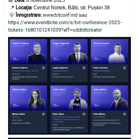
Data:
📅
8 noiembrie 2025
Locația:
📍
Centrul Nortek, Bălți, str. Pușkin 38
Înregistrare:
www.bitconf.md
💡
sau
https://www.eventbrite.com/e/bit-conference-2025-
tickets-1680101241039?aff=oddtdtcreator