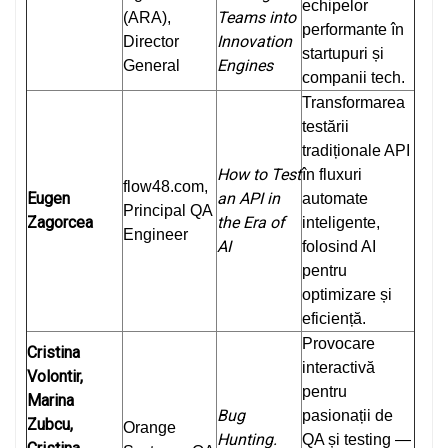
echipelor
Teams into
(ARA),
performante în
Innovation
Director
startupuri și
Engines
General
companii tech.
Transformarea
testării
tradiționale API
How to Test
în fluxuri
flow48.com,
Eugen
an API in
automate
Principal QA
Zagorcea
the Era of
inteligente,
Engineer
AI
folosind AI
pentru
optimizare și
eficiență.
Provocare
Cristina
interactivă
Volontir,
pentru
Marina
Bug
pasionații de
Zubcu,
Orange
Hunting.
QA și testing —