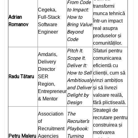
From Code
transformi
to Impact:
Cegeka,
munca tehnică
Adrian
How to
Full-Stack
într-un impact
Romanov
Bring Value
Software
real asupra
Beyond
Engineer
produselor și
Code
comunităților.
Pitch It.
Sfaturi pentru
Amdaris,
Scope It.
comunicarea
Delivery
Deliver It:
eficientă cu
Director
How to Sell
clienții, cum să
Radu Tătaru
SER
Ambitiously
vinzi ambițios
Region,
and Deliver
și să livrezi
Entrepreneur
Delight by
valoare reală,
& Mentor
Design
fără plictiseală.
Strategii de
The
Association
recrutare pentru
Recruiter’s
of
construirea și
Playbook:
Recruitment
motivarea
Petru Maleru
Turning
Agencies