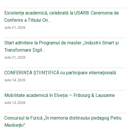
Excelența academică, celebrată la USARB: Ceremonia de
Conferire a Titlului On…
Iulie 21, 2026
Start admitere la Programul de master ,,Industrii Smart și
Transformare Digit…
Iulie 21, 2026
CONFERINŢA ŞTIINŢIFICĂ cu participare internaţională
Iulie 14, 2026
Mobilitate academică în Elveția — Fribourg & Lausanne
Iulie 13, 2026
Concursul la Fizică „În memoria distinsului pedagog Petru
Medvețki”