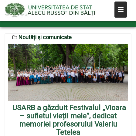
Skip
– SUFLETUL VIEȚII MELE”, DEDICAT
MEMORIEI PROFESORULUI VALERIU
to
TETELEA
content
Noutăți și comunicate
USARB a găzduit Festivalul „Vioara
– sufletul vieții mele”, dedicat
memoriei profesorului Valeriu
Tetelea