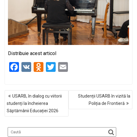
Distribuie acest articol
F
V
O
T
E
a
K
d
wi
m
ce
n
tt
ail
NAVIGARE
b
o
er
USARB, în dialog cu viitorii
Studenții USARB în vizită la
ÎN
o
kl
studenți la încheierea
Poliția de Frontieră
ARTICOLE
Săptămânii Educației 2026
o
a
k
ss
ni