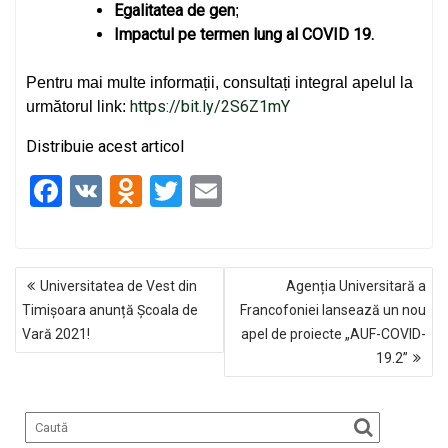
Egalitatea de gen
;
Impactul pe termen lung al COVID 19.
Pentru mai multe informații, consultați integral apelul la
https://bit.ly/2S6Z1mY
următorul link:
Distribuie acest articol
F
V
O
T
E
a
K
d
wi
m
ce
n
tt
ail
NAVIGARE
b
o
er
Universitatea de Vest din
Agenția Universitară a
ÎN
o
kl
Timișoara anunță Școala de
Francofoniei lansează un nou
ARTICOLE
Vară 2021!
apel de proiecte „AUF-COVID-
o
a
19.2”
k
ss
ni
ki