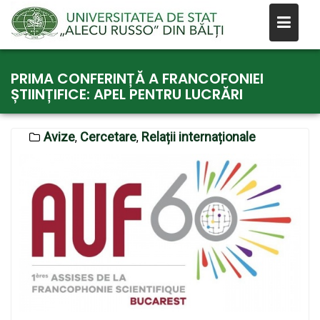
Skip
PRIMA CONFERINȚĂ A FRANCOFONIEI
to
ȘTIINȚIFICE: APEL PENTRU LUCRĂRI
content
Avize
Cercetare
Relații internaționale
,
,