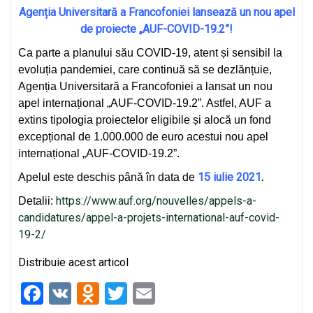
Agenția Universitară a Francofoniei lansează un nou apel
de proiecte „AUF-COVID-19.2”!
Ca parte a planului său COVID-19, atent și sensibil la
evoluția pandemiei, care continuă să se dezlănțuie,
Agenția Universitară a Francofoniei a lansat un nou
apel internațional „AUF-COVID-19.2”. Astfel, AUF a
extins tipologia proiectelor eligibile și alocă un fond
excepțional de 1.000.000 de euro acestui nou apel
internațional „AUF-COVID-19.2”.
15 iulie 2021
.
Apelul este deschis până în data de
https://www.auf.org/nouvelles/appels-a-
Detalii:
candidatures/appel-a-projets-international-auf-covid-
19-2/
Distribuie acest articol
F
V
O
T
E