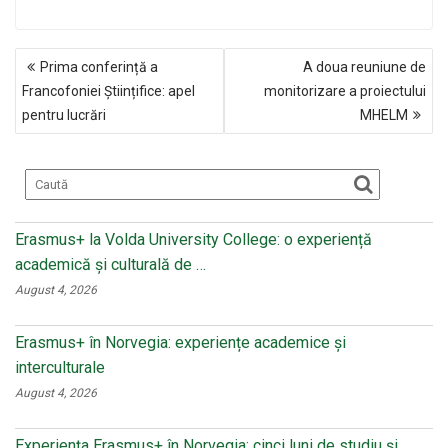
a
K
d
wi
m
ce
n
tt
ail
NAVIGARE
b
o
er
Prima conferință a
A doua reuniune de
ÎN
o
kl
Francofoniei Științifice: apel
monitorizare a proiectului
ARTICOLE
pentru lucrări
MHELM
o
a
k
ss
ni
ki
Erasmus+ la Volda University College: o experiență
academică și culturală de …
August 4, 2026
Erasmus+ în Norvegia: experiențe academice și
interculturale
August 4, 2026
Experiența Erasmus+ în Norvegia: cinci luni de studiu și