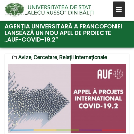
Skip
AGENȚIA UNIVERSITARĂ A FRANCOFONIEI
LANSEAZĂ UN NOU APEL DE PROIECTE
to
„AUF-COVID-19.2”
content
Avize
Cercetare
Relații internaționale
,
,