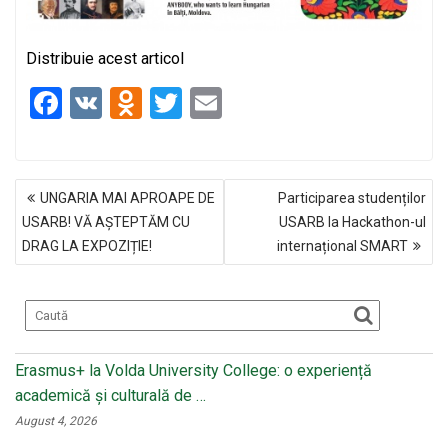
Distribuie acest articol
F
V
O
T
E
a
K
d
wi
m
ce
n
tt
ail
NAVIGARE
b
o
er
UNGARIA MAI APROAPE DE
Participarea studenților
ÎN
o
kl
USARB! VĂ AȘTEPTĂM CU
USARB la Hackathon-ul
ARTICOLE
DRAG LA EXPOZIȚIE!
internațional SMART
o
a
k
ss
ni
ki
Erasmus+ la Volda University College: o experiență
academică și culturală de …
August 4, 2026