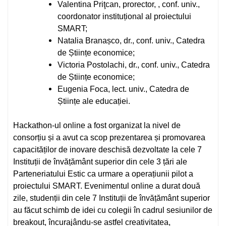
Valentina Priţcan, prorector, , conf. univ.,
coordonator instituțional al proiectului
SMART;
Natalia Branașco, dr., conf. univ., Catedra
de Științe economice;
Victoria Postolachi, dr., conf. univ., Catedra
de Științe economice;
Eugenia Foca, lect. univ., Catedra de
Științe ale educației.
Hackathon-ul online a fost organizat la nivel de
consorțiu și a avut ca scop prezentarea și promovarea
capacităților de inovare deschisă dezvoltate la cele 7
Instituții de învățământ superior din cele 3 țări ale
Parteneriatului Estic ca urmare a operațiunii pilot a
proiectului SMART. Evenimentul online a durat două
zile, studenții din cele 7 Instituții de învățământ superior
au făcut schimb de idei cu colegii în cadrul sesiunilor de
breakout, încurajându-se astfel creativitatea,