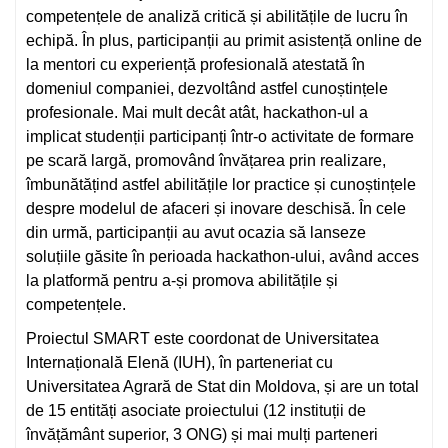
competențele de analiză critică și abilitățile de lucru în
echipă. În plus, participanții au primit asistență online de
la mentori cu experiență profesională atestată în
domeniul companiei, dezvoltând astfel cunoștințele
profesionale. Mai mult decât atât, hackathon-ul a
implicat studenții participanți într-o activitate de formare
pe scară largă, promovând învățarea prin realizare,
îmbunătățind astfel abilitățile lor practice și cunoștințele
despre modelul de afaceri și inovare deschisă. În cele
din urmă, participanții au avut ocazia să lanseze
soluțiile găsite în perioada hackathon-ului, având acces
la platformă pentru a-și promova abilitățile și
competențele.
Proiectul SMART este coordonat de Universitatea
Internațională Elenă (IUH), în parteneriat cu
Universitatea Agrară de Stat din Moldova, și are un total
de 15 entități asociate proiectului (12 instituții de
învățământ superior, 3 ONG) și mai mulți parteneri