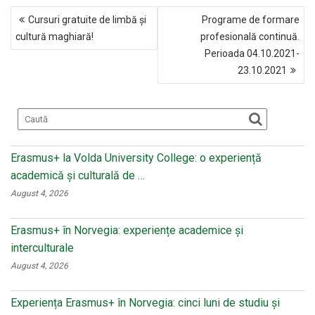
NAVIGARE
b
o
er
Cursuri gratuite de limbă și
Programe de formare
ÎN
o
kl
cultură maghiară!
profesională continuă.
ARTICOLE
Perioada 04.10.2021-
o
a
23.10.2021
k
ss
ni
ki
Erasmus+ la Volda University College: o experiență
academică și culturală de …
August 4, 2026
Erasmus+ în Norvegia: experiențe academice și
interculturale
August 4, 2026
Experiența Erasmus+ în Norvegia: cinci luni de studiu și