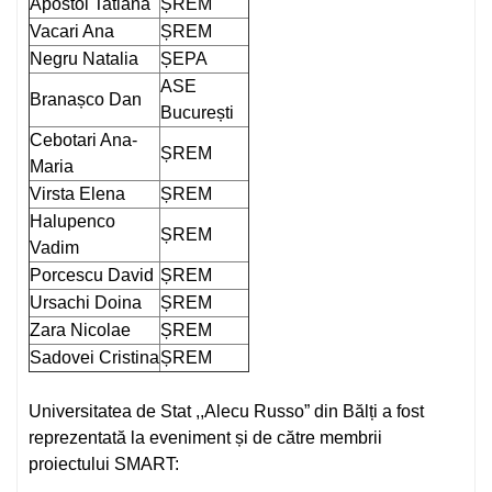
Apostol Tatiana
ȘREM
Vacari Ana
ȘREM
Negru Natalia
ȘEPA
ASE
Branașco Dan
București
Cebotari Ana-
ȘREM
Maria
Virsta Elena
ȘREM
Halupenco
ȘREM
Vadim
Porcescu David
ȘREM
Ursachi Doina
ȘREM
Zara Nicolae
ȘREM
Sadovei Cristina
ȘREM
Universitatea de Stat ,,Alecu Russo” din Bălți a fost
reprezentată la eveniment și de către membrii
proiectului SMART: