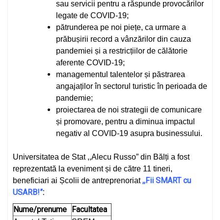
sau servicii pentru a răspunde provocărilor
legate de COVID-19;
pătrunderea pe noi piețe, ca urmare a
prăbușirii record a vânzărilor din cauza
pandemiei și a restricțiilor de călătorie
aferente COVID-19;
managementul talentelor și păstrarea
angajaților în sectorul turistic în perioada de
pandemie;
proiectarea de noi strategii de comunicare
și promovare, pentru a diminua impactul
negativ al COVID-19 asupra businessului.
Universitatea de Stat ,,Alecu Russo” din Bălți a fost
reprezentată la eveniment și de către 11 tineri,
,,
Fii SMART cu
beneficiari ai Școlii de antreprenoriat
USARB!”
:
Nume/prenume
Facultatea