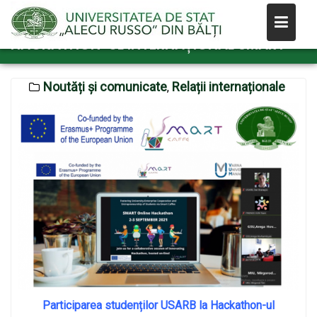
Skip
PARTICIPAREA STUDENȚILOR USARB LA
to
HACKATHON-UL INTERNAȚIONAL SMART
content
Noutăți și comunicate
Relații internaționale
,
Participarea studenților USARB la Hackathon-ul