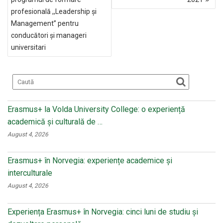
o
kl
ARTICOLE
profesională ,,Leadership și
o
a
Management” pentru
k
ss
conducători și manageri
ni
universitari
ki
Erasmus+ la Volda University College: o experiență
academică și culturală de …
August 4, 2026
Erasmus+ în Norvegia: experiențe academice și
interculturale
August 4, 2026
Experiența Erasmus+ în Norvegia: cinci luni de studiu și