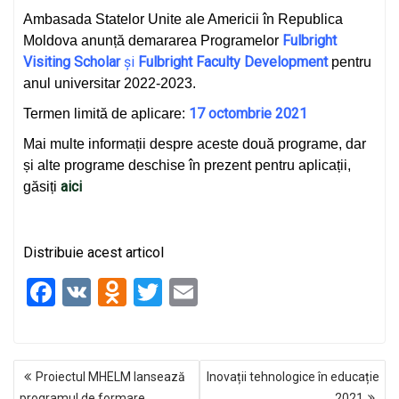
Ambasada Statelor Unite ale Americii în Republica
Fulbright
Moldova anunță demararea Programelor
Visiting Scholar
și
Fulbright Faculty Development
pentru
anul universitar 2022-2023.
17 octombrie 2021
Termen limită de aplicare:
Mai multe informații despre aceste două programe, dar
și alte programe deschise în prezent pentru aplicații,
aici
găsiți
Distribuie acest articol
F
V
O
T
E
a
K
d
wi
m
ce
n
tt
ail
NAVIGARE
b
o
er
Proiectul MHELM lansează
Inovații tehnologice în educație
ÎN
programul de formare
2021