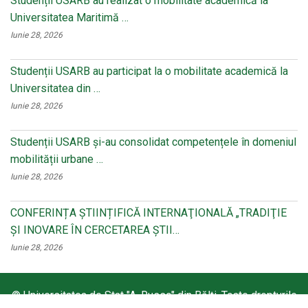
Studenții USARB au realizat o mobilitate academică la
Universitatea Maritimă …
Iunie 28, 2026
Studenții USARB au participat la o mobilitate academică la
Universitatea din …
Iunie 28, 2026
Studenții USARB și-au consolidat competențele în domeniul
mobilității urbane …
Iunie 28, 2026
CONFERINȚA ȘTIINȚIFICĂ INTERNAŢIONALĂ „TRADIŢIE
ŞI INOVARE ÎN CERCETAREA ŞTII…
Iunie 28, 2026
© Universitatea de Stat "A. Russo" din Bălți. Toate drepturile