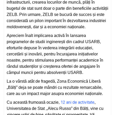
infrastructurii, crearea locurilor de muncă, plăți în
bugetul de stat sunt doar o parte din beneficiile activității
ZELB. Prin urmare, ZELB se bucură de succes și este
considerată un pilon important în dezvoltarea industriei
moldovenești, dar și a economiei naționale.
Apreciem înalt implicarea activă în lansarea
programelor de studii inginerești din cadrul USARB,
eforturile depuse în vederea integrării educației,
cercetării și inovării, pentru încurajarea inițiativelor
noastre, pentru stimularea performanței academice în
rândul studenților și creșterea ofertei de angajare în
câmpul muncii pentru absolvenții USARB.
La o vârstă atât de fragedă, Zona Economică Liberă
„Bălți” deja se poate mândri cu rezultate remarcabile,
care au un impact major asupra economiei naționale.
12 ani de activitate
Cu această frumoasă ocazie,
,
Universitatea de Stat ,,Alecu Russo” din Bălți, vine cu
sincere urări de bine, sănătate și prosperitate. Vă