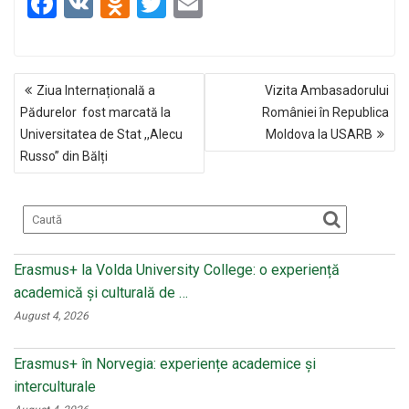
F
V
O
T
E
a
K
d
wi
m
ce
n
tt
ail
NAVIGARE
b
o
er
Ziua Internațională a
Vizita Ambasadorului
ÎN
o
kl
Pădurelor fost marcată la
României în Republica
ARTICOLE
Universitatea de Stat ,,Alecu
Moldova la USARB
o
a
Russo” din Bălți
k
ss
ni
ki
Erasmus+ la Volda University College: o experiență
academică și culturală de …
August 4, 2026
Erasmus+ în Norvegia: experiențe academice și
interculturale