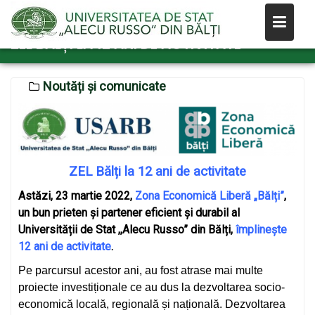
Skip
to
ZEL BĂLȚI LA 12 ANI DE ACTIVITATE
content
Noutăți și comunicate
ZEL Bălți la 12 ani de activitate
Astăzi, 23 martie 2022,
Zona Economică Liberă „Bălți”
,
un bun prieten și partener eficient și durabil al
Universității de Stat ,,Alecu Russo” din Bălți,
împlinește
12 ani de activitate
.
Pe parcursul acestor ani, au fost atrase mai multe
proiecte investiționale ce au dus la dezvoltarea socio-
economică locală, regională și națională. Dezvoltarea