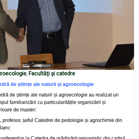
Agroecologie
Facultăți și catedre
,
edră de științe ale naturii și agroecologie
ă de științe ale naturii și agroecologie au realizat un
ul familiarizării cu particularitățile organizării și
perioare de master:
tat, profesor, șeful Catedrei de pedologie și agrochimie din
laev;
conferențiar la Catedra de grădinărit peisagistic din cadrul