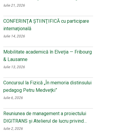
Iulie 21, 2026
CONFERINŢA ŞTIINŢIFICĂ cu participare
internaţională
Iulie 14, 2026
Mobilitate academică în Elveția — Fribourg
& Lausanne
Iulie 13, 2026
Concursul la Fizică „În memoria distinsului
pedagog Petru Medvețki”
Iulie 6, 2026
Reuniunea de management a proiectului
DIGITRANS și Atelierul de lucru privind…
Iulie 2, 2026