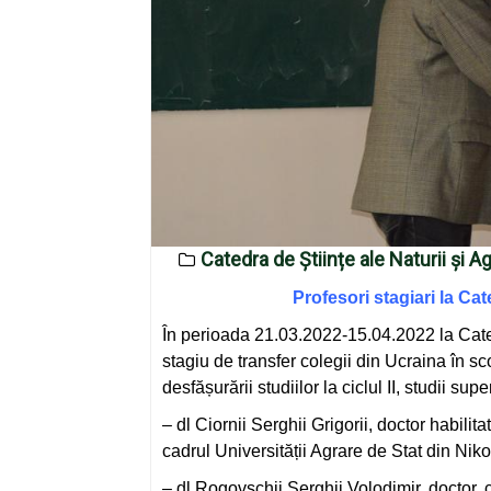
Catedra de Științe ale Naturii și 
Profesori stagiari la Cat
În perioada 21.03.2022-15.04.2022 la Catedr
stagiu de transfer colegii din Ucraina în scop
desfășurării studiilor la ciclul II, studii su
– dl Ciornii Serghii Grigorii, doctor habili
cadrul Universității Agrare de Stat din Niko
– dl Rogovschii Serghii Volodimir, doctor, 