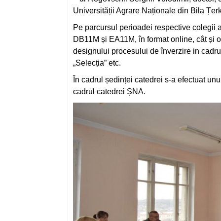
Universității Agrare Naționale din Bila Țer
Pe parcursul perioadei respective colegii au
DB11M și EA11M, în format online, cât și off
designului procesului de înverzire in cadr
„Selecția” etc.
În cadrul ședinței catedrei s-a efectuat un
cadrul catedrei ȘNA.