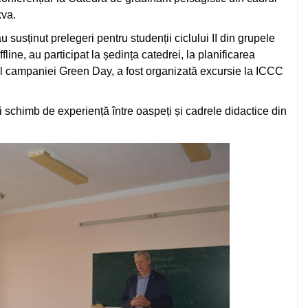
kva.
 susținut prelegeri pentru studenții ciclului II din grupele
line, au participat la ședința catedrei, la planificarea
ul campaniei Green Day, a fost organizată excursie la ICCC
ui schimb de experiență între oaspeți și cadrele didactice din