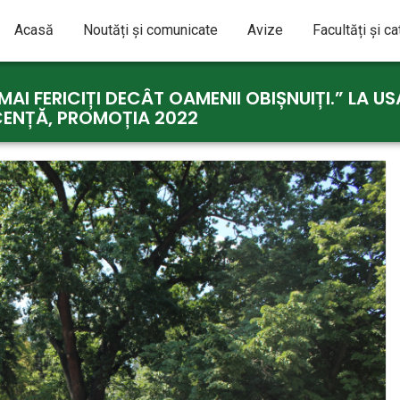
Acasă
Noutăți și comunicate
Avize
Facultăți și c
MAI FERICIȚI DECÂT OAMENII OBIȘNUIȚI.” LA 
ICENȚĂ, PROMOȚIA 2022