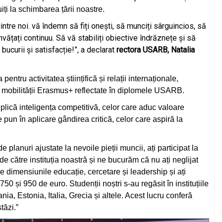
ți la schimbarea țării noastre.
ntre noi. vă îndemn să fiți onești, să munciți sârguincios, să
învățați continuu. Să vă stabiliți obiective îndrăznețe și să
 bucurii și satisfacție!”, a declarat
rectora USARB, Natalia
pentru activitatea științifică și relații internaționale,
e mobilității Erasmus+ reflectate în diplomele USARB.
plică inteligența competitivă, celor care aduc valoare
are pun în aplicare gândirea critică, celor care aspiră la
e planuri ajustate la nevoile pieții muncii, ați participat la
 de către instituția noastră și ne bucurăm că nu ați neglijat
 dimensiunile educație, cercetare și leadership și ați
50 și 950 de euro. Studenții noștri s-au regăsit în instituțiile
, Estonia, Italia, Grecia și altele. Acest lucru conferă
tăzi.”