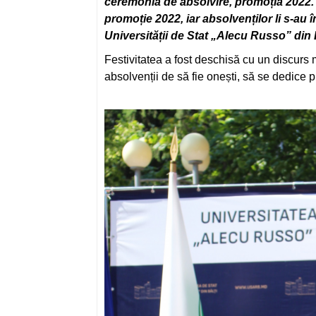
ceremonia de absolvire, promoția 2022. 
promoție 2022, iar absolvenților li s-au
Universității de Stat „Alecu Russo” din B
Festivitatea a fost deschisă cu un discurs
absolvenții de să fie onești, să se dedice p