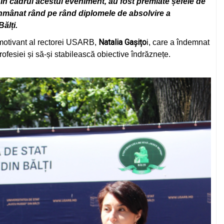
În cadrul acestui eveniment, au fost premiate șefele de
 înmânat rând pe rând diplomele de absolvire a
ălți.
Natalia Gașițo
 motivant al rectorei USARB,
i, care a îndemnat
rofesiei și să-și stabilească obiective îndrăznețe.