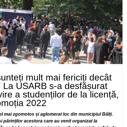
unteți mult mai fericiți decât
.” La USARB s-a desfășurat
e a studenților de la licență,
omoția 2022
el mai zgomotos și aglomerat loc din municipiul Bălți.
 părinților acestora care au venit organizat la