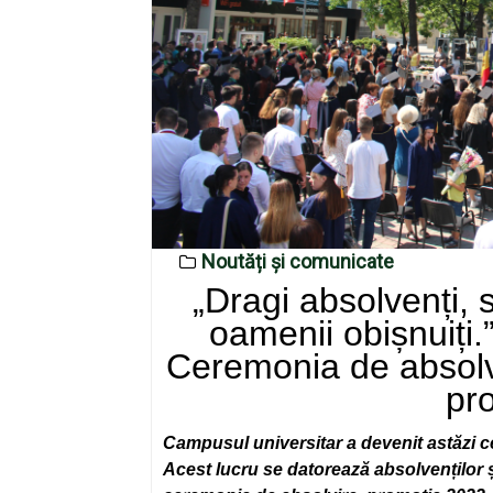
Noutăți și comunicate
„Dragi absolvenți, s
oamenii obișnuiți
Ceremonia de absolvir
pr
Campusul universitar a devenit astăzi c
Acest lucru se datorează absolvenților și