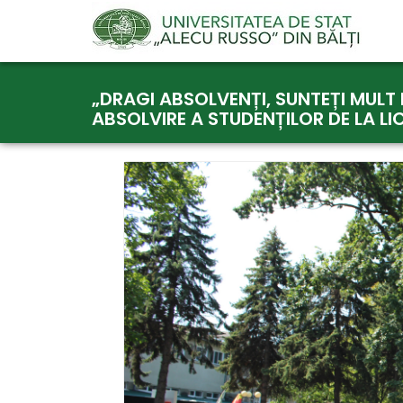
Skip
„DRAGI ABSOLVENȚI, SUNTEȚI MULT 
to
ABSOLVIRE A STUDENȚILOR DE LA L
content