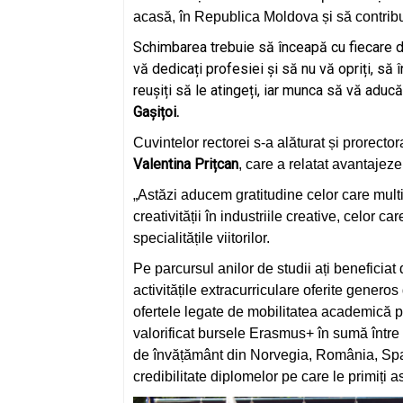
acasă, în Republica Moldova și să contribui
Schimbarea trebuie să înceapă cu fiecare di
vă dedicați profesiei și să nu vă opriți, să 
reușiți să le atingeți, iar munca să vă aducă
Gașițoi.
Cuvintelor rectorei s-a alăturat și prorectora 
Valentina Prițcan
, care a relatat avantajez
„Astăzi aducem gratitudine celor care multi
creativității în industriile creative, celor c
specialitățile viitorilor.
Pe parcursul anilor de studii ați beneficiat d
activitățile extracurriculare oferite generos
ofertele legate de mobilitatea academică pe
valorificat bursele Erasmus+ în sumă între 7
de învățământ din Norvegia, România, Spania
credibilitate diplomelor pe care le primiți as