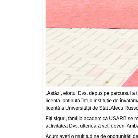
„Astăzi, efortul Dvs. depus pe parcursul a 
licență, obținută într-o instituție de învățăm
licență a Universității de Stat „Alecu Russo”
Fiți siguri, familia academică USARB se mâ
activitatea Dvs. ulterioară veți deveni A
Acum aveți o multitudine de oportunități 