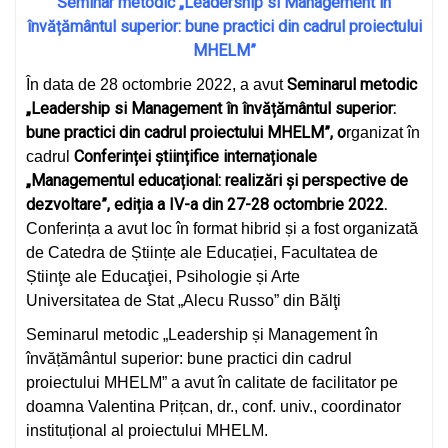
Seminar metodic „Leadership si Management în
învățământul superior: bune practici din cadrul proiectului
MHELM”
Seminarul metodic
În data de 28 octombrie 2022, a avut
„Leadership si Management în învățământul superior:
bune practici din cadrul proiectului MHELM”, o
rganizat în
Conferinței științifice internaționale
cadrul
„Managementul educațional: realizări și perspective de
dezvoltare”, ediția a IV-a din 27-28 octombrie 2022.
Conferința a avut loc în format hibrid și a fost organizată
de Catedra de Științe ale Educației, Facultatea de
Știinţe ale Educaţiei, Psihologie și Arte
Universitatea de Stat „Alecu Russo” din Bălţi
Seminarul metodic „Leadership și Management în
învățământul superior: bune practici din cadrul
proiectului MHELM” a avut în calitate de facilitator pe
doamna Valentina Prițcan, dr., conf. univ., coordinator
instituțional al proiectului MHELM.