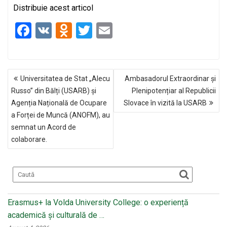
Distribuie acest articol
F
V
O
T
E
a
K
d
wi
m
ce
n
tt
ail
NAVIGARE
b
o
er
Universitatea de Stat „Alecu
Ambasadorul Extraordinar și
ÎN
o
kl
Russo” din Bălți (USARB) și
Plenipotențiar al Republicii
ARTICOLE
Agenția Națională de Ocupare
Slovace în vizită la USARB
o
a
a Forței de Muncă (ANOFM), au
k
ss
semnat un Acord de
ni
colaborare.
ki
Erasmus+ la Volda University College: o experiență
academică și culturală de …