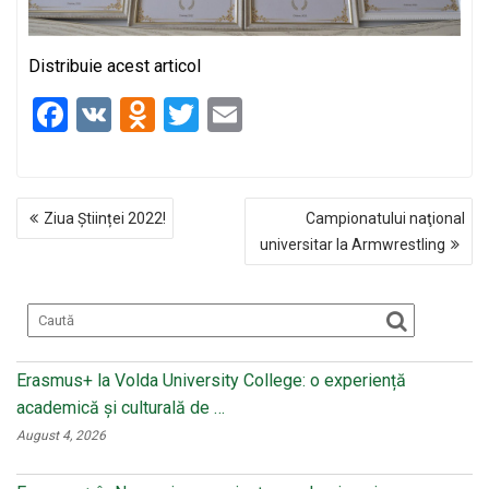
Distribuie acest articol
F
V
O
T
E
a
K
d
wi
m
ce
n
tt
ail
NAVIGARE
b
o
er
Ziua Științei 2022!
Campionatului naţional
ÎN
o
kl
universitar la Armwrestling
ARTICOLE
o
a
k
ss
ni
Erasmus+ la Volda University College: o experiență
ki
academică și culturală de …
August 4, 2026