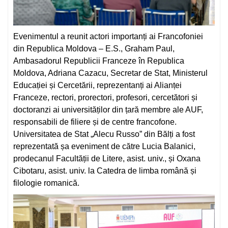
Evenimentul a reunit actori importanți ai Francofoniei
din Republica Moldova – E.S., Graham Paul,
Ambasadorul Republicii Franceze în Republica
Moldova, Adriana Cazacu, Secretar de Stat, Ministerul
Educației și Cercetării, reprezentanți ai Alianței
Franceze, rectori, prorectori, profesori, cercetători și
doctoranzi ai universităților din țară membre ale AUF,
responsabili de filiere și de centre francofone.
Universitatea de Stat „Alecu Russo” din Bălți a fost
reprezentată șa eveniment de către Lucia Balanici,
prodecanul Facultății de Litere, asist. univ., și Oxana
Cibotaru, asist. univ. la Catedra de limba română și
filologie romanică.