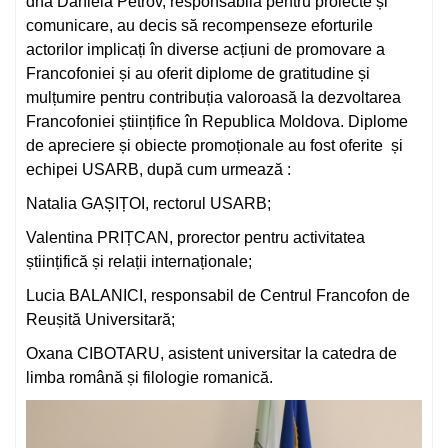
dna Daniela Petrov, responsabilă pentru proiecte și
comunicare, au decis să recompenseze eforturile
actorilor implicați în diverse acțiuni de promovare a
Francofoniei și au oferit diplome de gratitudine și
mulțumire pentru contribuția valoroasă la dezvoltarea
Francofoniei științifice în Republica Moldova. Diplome
de apreciere și obiecte promoționale au fost oferite și
echipei USARB, după cum urmează :
Natalia GAȘIȚOI, rectorul USARB;
Valentina PRIȚCAN, prorector pentru activitatea
științifică și relații internaționale;
Lucia BALANICI, responsabil de Centrul Francofon de
Reușită Universitară;
Oxana CIBOTARU, asistent universitar la catedra de
limba română și filologie romanică.