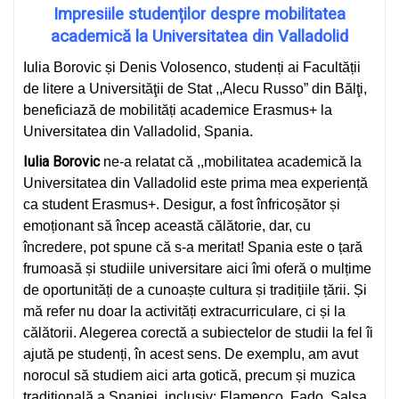
Impresiile studenților despre mobilitatea
academică la
Universitatea din Valladolid
Iulia Borovic și Denis Volosenco, studenți ai Facultății
de litere a Universităţii de Stat ,,Alecu Russo” din Bălţi,
beneficiază de mobilități academice Erasmus+ la
Universitatea din Valladolid, Spania.
Iulia Borovic
ne-a relatat că ,,mobilitatea academică la
Universitatea din Valladolid este prima mea experiență
ca student Erasmus+. Desigur, a fost înfricoșător și
emoționant să încep această călătorie, dar, cu
încredere, pot spune că s-a meritat! Spania este o țară
frumoasă și studiile universitare aici îmi oferă o mulțime
de oportunități de a cunoaște cultura și tradițiile țării. Și
mă refer nu doar la activități extracurriculare, ci și la
călătorii. Alegerea corectă a subiectelor de studii la fel îi
ajută pe studenți, în acest sens. De exemplu, am avut
norocul să studiem aici arta gotică, precum și muzica
tradițională a Spaniei, inclusiv: Flamenco, Fado, Salsa