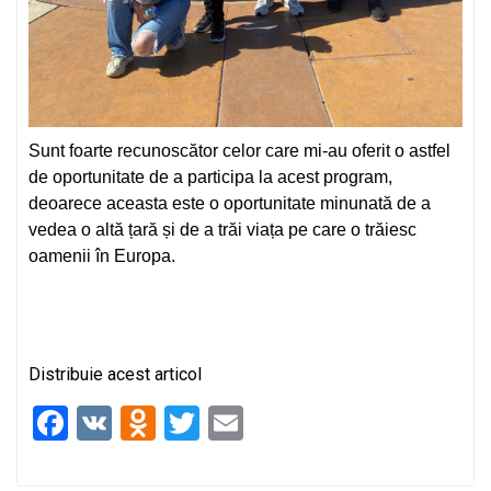
Sunt foarte recunoscător celor care mi-au oferit o astfel
de oportunitate de a participa la acest program,
deoarece aceasta este o oportunitate minunată de a
vedea o altă țară și de a trăi viața pe care o trăiesc
oamenii în Europa.
Distribuie acest articol
F
V
O
T
E
a
K
d
wi
m