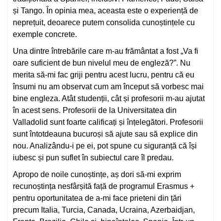
și Tango. În opinia mea, aceasta este o experiență de
neprețuit, deoarece putem consolida cunoștințele cu
exemple concrete.
Una dintre întrebările care m-au frământat a fost „Va fi
oare suficient de bun nivelul meu de engleză?”. Nu
merita să-mi fac griji pentru acest lucru, pentru că eu
însumi nu am observat cum am început să vorbesc mai
bine engleza. Atât studenții, cât și profesorii m-au ajutat
în acest sens. Profesorii de la Universitatea din
Valladolid sunt foarte calificați și înțelegători. Profesorii
sunt întotdeauna bucuroși să ajute sau să explice din
nou. Analizându-i pe ei, pot spune cu siguranță că își
iubesc și pun suflet în subiectul care îl predau.
Apropo de noile cunoștințe, aș dori să-mi exprim
recunoștința nesfârșită față de programul Erasmus +
pentru oportunitatea de a-mi face prieteni din țări
precum Italia, Turcia, Canada, Ucraina, Azerbaidjan,