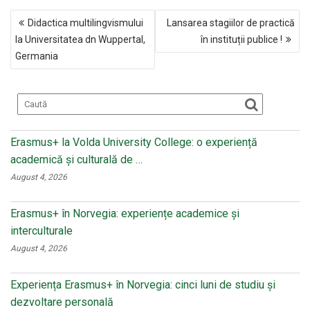
ce
n
tt
ail
NAVIGARE
b
o
er
Didactica multilingvismului
Lansarea stagiilor de practică
ÎN
o
kl
la Universitatea dn Wuppertal,
în instituții publice !
ARTICOLE
Germania
o
a
k
ss
ni
ki
Erasmus+ la Volda University College: o experiență
academică și culturală de …
August 4, 2026
Erasmus+ în Norvegia: experiențe academice și
interculturale
August 4, 2026
Experiența Erasmus+ în Norvegia: cinci luni de studiu și
dezvoltare personală