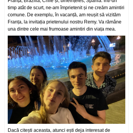
Franța, Brazilia, Chile și, bineînțeles, Spania. Într-un
timp atât de scurt, ne-am împrietenit și ne creăm amintiri
comune. De exemplu, în vacanță, am reușit să vizităm
Franța, la invitația prietenului nostru Remy. Va rămâne
una dintre cele mai frumoase amintiri din viața mea.
Dacă citești aceasta, atunci ești deja interesat de