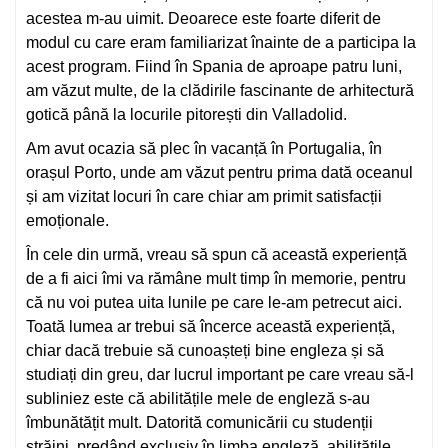
acestea m-au uimit. Deoarece este foarte diferit de
modul cu care eram familiarizat înainte de a participa la
acest program. Fiind în Spania de aproape patru luni,
am văzut multe, de la clădirile fascinante de arhitectură
gotică până la locurile pitorești din Valladolid.
Am avut ocazia să plec în vacanță în Portugalia, în
orașul Porto, unde am văzut pentru prima dată oceanul
și am vizitat locuri în care chiar am primit satisfacții
emoționale.
În cele din urmă, vreau să spun că această experiență
de a fi aici îmi va rămâne mult timp în memorie, pentru
că nu voi putea uita lunile pe care le-am petrecut aici.
Toată lumea ar trebui să încerce această experiență,
chiar dacă trebuie să cunoașteți bine engleza și să
studiați din greu, dar lucrul important pe care vreau să-l
subliniez este că abilitățile mele de engleză s-au
îmbunătățit mult. Datorită comunicării cu studenții
străini, predând exclusiv în limba engleză, abilitățile