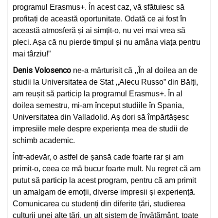
programul Erasmus+. În acest caz, vă sfătuiesc să
profitați de această oportunitate. Odată ce ai fost în
această atmosferă și ai simțit-o, nu vei mai vrea să
pleci. Așa că nu pierde timpul și nu amâna viața pentru
mai târziu!”
Denis Volosenco
ne-a mărturisit că ,,În al doilea an de
studii la Universitatea de Stat ,,Alecu Russo” din Bălți,
am reușit să particip la programul Erasmus+. În al
doilea semestru, mi-am început studiile în Spania,
Universitatea din Valladolid. Aș dori să împărtășesc
impresiile mele despre experiența mea de studii de
schimb academic.
Într-adevăr, o astfel de șansă cade foarte rar și am
primit-o, ceea ce mă bucur foarte mult. Nu regret că am
putut să particip la acest program, pentru că am primit
un amalgam de emoții, diverse impresii și experiență.
Comunicarea cu studenți din diferite țări, studierea
culturii unei alte țări, un alt sistem de învățământ, toate