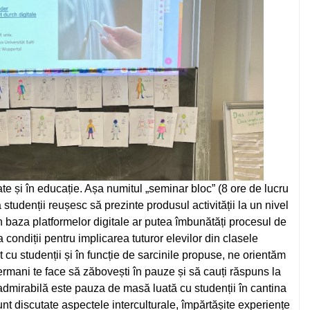
e și în educație. Așa numitul „seminar bloc” (8 ore de lucru
că studenții reușesc să prezinte produsul activității la un nivel
în baza platformelor digitale ar putea îmbunătăți procesul de
 condiții pentru implicarea tuturor elevilor din clasele
 cu studenții și în funcție de sarcinile propuse, ne orientăm
germani te face să zăbovești în pauze și să cauți răspuns la
e admirabilă este pauza de masă luată cu studenții în cantina
sunt discutate aspectele interculturale, împărtășite experiențe