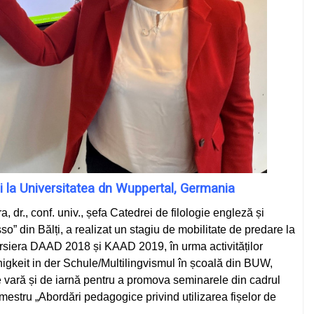
i la Universitatea dn Wuppertal, Germania
 dr., conf. univ., șefa Catedrei de filologie engleză și
” din Bălți, a realizat un stagiu de mobilitate de predare la
rsiera DAAD 2018 și KAAD 2019, în urma activităților
gkeit in der Schule/Multilingvismul în școală din BUW,
de vară și de iarnă pentru a promova seminarele din cadrul
mestru „Abordări pedagogice privind utilizarea fișelor de