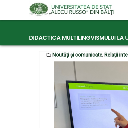
Skip
to
DIDACTICA MULTILINGVISMULUI LA 
content
Noutăți și comunicate
Relații int
,