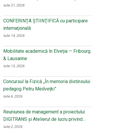
Iulie 21, 2026
CONFERINŢA ŞTIINŢIFICĂ cu participare
internaţională
Iulie 14, 2026
Mobilitate academică în Elveția — Fribourg
& Lausanne
Iulie 13, 2026
Concursul la Fizică „În memoria distinsului
pedagog Petru Medvețki”
Iulie 6, 2026
Reuniunea de management a proiectului
DIGITRANS și Atelierul de lucru privind…
Iulie 2, 2026