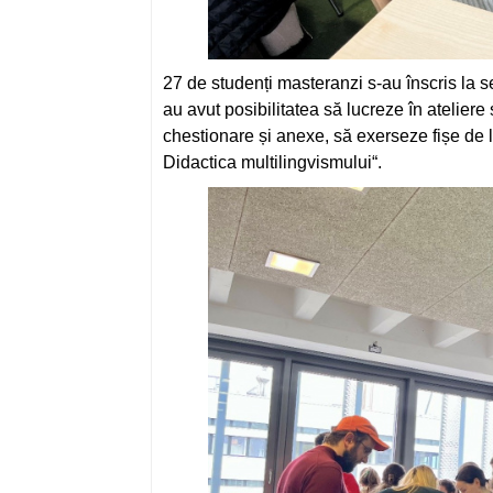
27 de studenți masteranzi s-au înscris la s
au avut posibilitatea să lucreze în atelier
chestionare și anexe, să exerseze fișe de 
Didactica multilingvismului“.