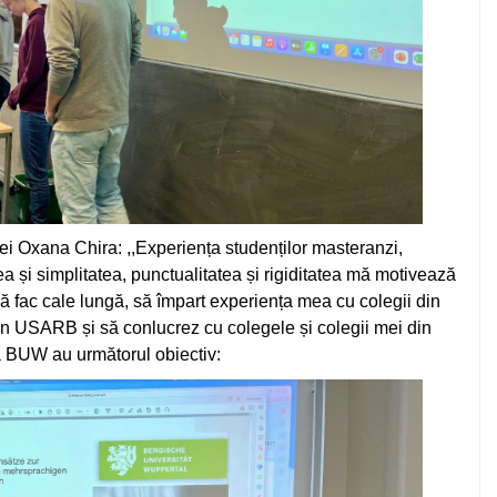
i Oxana Chira: ,,Experiența studenților masteranzi,
a și simplitatea, punctualitatea și rigiditatea mă motivează
ă fac cale lungă, să împart experiența mea cu colegii din
in USARB și să conlucrez cu colegele și colegii mei din
BUW au următorul obiectiv: