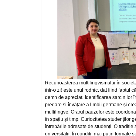
Recunoașterea multilingvismului în societat
într-o zi) este unul rodnic, dat fiind faptul 
demn de apreciat. Identificarea sarcinilor 
predare și învățare a limbii germane și crea
multilingve. Orarul pauzelor este coordonat
în spațiu și timp. Curiozitatea studenților 
întrebările adresate de studenți. O tradiți
universității. În condiții mai puțin formale 