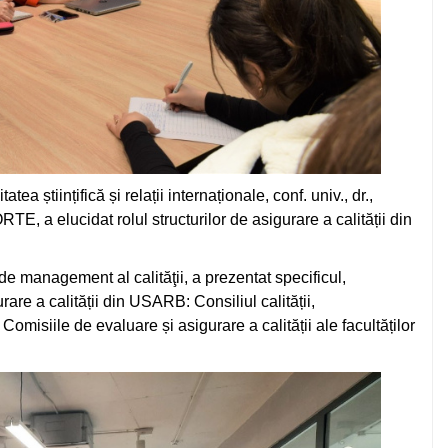
a științifică și relații internaționale, conf. univ., dr.,
TE, a elucidat rolul structurilor de asigurare a calității din
 management al calităţii, a prezentat specificul,
are a calității din USARB: Consiliul calității,
misiile de evaluare și asigurare a calității ale facultăților