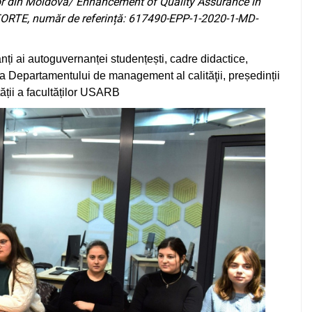
ior din Moldova/
Enhancement of Quality Assurance in
ORTE, număr de referință: 617490-EPP-1-2020-1-MD-
anți ai autoguvernanței studențești, cadre didactice,
a Departamentului de management al calităţii, președinții
ății a facultăților USARB