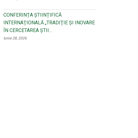
CONFERINȚA ȘTIINȚIFICĂ
INTERNAŢIONALĂ „TRADIŢIE ŞI INOVARE
ÎN CERCETAREA ŞTII…
Iunie 28, 2026