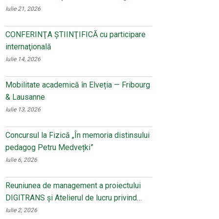
Iulie 21, 2026
CONFERINŢA ŞTIINŢIFICĂ cu participare
internaţională
Iulie 14, 2026
Mobilitate academică în Elveția — Fribourg
& Lausanne
Iulie 13, 2026
Concursul la Fizică „În memoria distinsului
pedagog Petru Medvețki”
Iulie 6, 2026
Reuniunea de management a proiectului
DIGITRANS și Atelierul de lucru privind…
Iulie 2, 2026