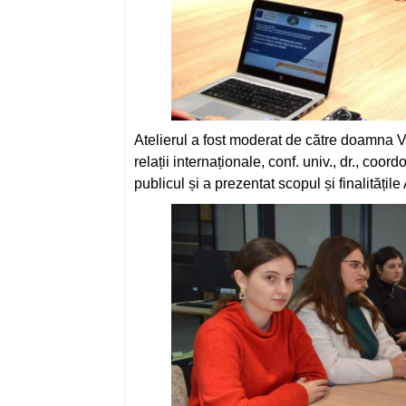
Atelierul a fost moderat de către doamna Va
relații internaționale, conf. univ., dr., coo
publicul și a prezentat scopul și finalitățile 