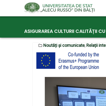
Skip
to
ASIGURAREA CULTURII CALITĂȚII C
content
Noutăți și comunicate
Relații int
,