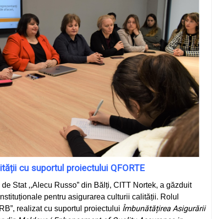
lității cu suportul proiectului QFORTE
 de Stat ,,Alecu Russo” din Bălți, CITT Nortek, a găzduit
nstituționale pentru asigurarea culturii calității. Rolul
Îmbunătățirea Asigurării
ARB”, realizat cu suportul proiectului