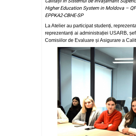
Calității în Sistemul de Învățământ Super
Higher Education System in Moldova – QF
EPPKA2-CBHE-SP
La Atelier au participat studenți, reprezent
reprezentanți ai administrației USARB, șef
Comisiilor de Evaluare și Asigurare a Calit