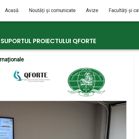
Acasă
Noutăți și comunicate
Avize
Facultăți și c
U SUPORTUL PROIECTULUI QFORTE
ernaționale