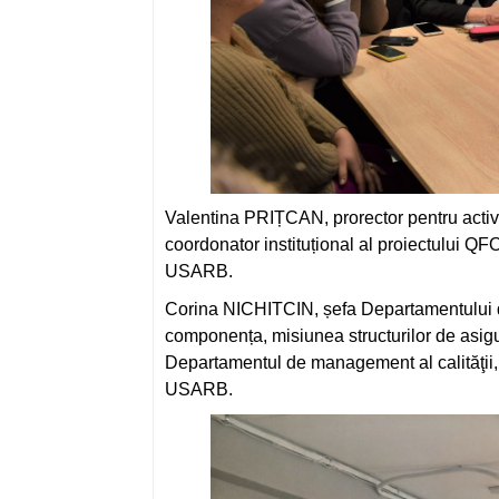
Valentina PRIȚCAN, prorector pentru activitate
coordonator instituțional al proiectului QFOR
USARB.
Corina NICHITCIN, șefa Departamentului de
componența, misiunea structurilor de asigur
Departamentul de management al calităţii, Co
USARB.