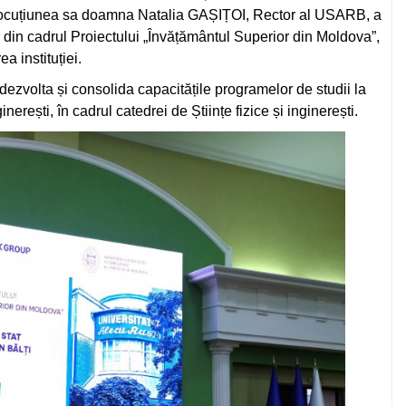
alocuțiunea sa doamna Natalia GAȘIȚOI, Rector al USARB, a
r din cadrul Proiectului „Învățământul Superior din Moldova”,
 instituției.
 dezvolta și consolida capacitățile programelor de studii la
ginerești, în cadrul catedrei de Științe fizice și inginerești.