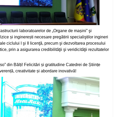
frastructurii laboratoarelor de „Organe de mașini” şi
zice și inginerești necesare pregătirii specialiştilor ingineri
ale ciclului I şi II licenţă, precum şi dezvoltarea procesului
ce, prin a asigurarea credibilităţii şi veridicităţii rezultatelor
o” din Bălți! Felicitări și gratitudine Catedrei de Științe
erență, creativitate și abordare inovativă!