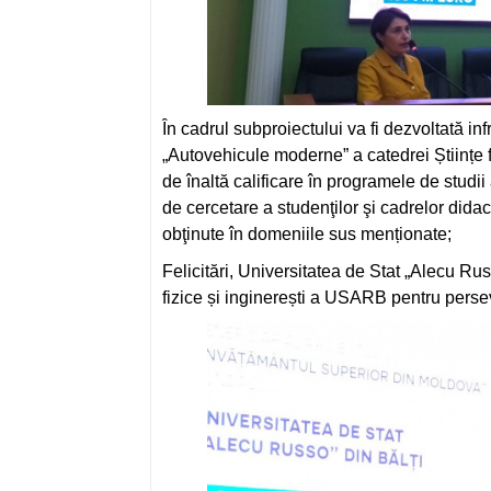
În cadrul subproiectului va fi dezvoltată in
„Autovehicule moderne” a catedrei Științe fi
de înaltă calificare în programele de studii 
de cercetare a studenţilor şi cadrelor didacti
obţinute în domeniile sus menționate;
Felicitări, Universitatea de Stat „Alecu Russ
fizice și inginerești a USARB pentru persev