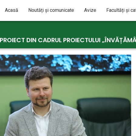
Acasă
Noutăți și comunicate
Avize
Facultăți și c
PROIECT DIN CADRUL PROIECTULUI „ÎNVĂȚĂM