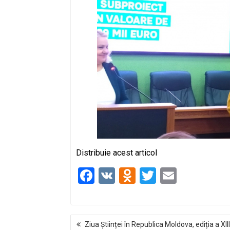
Distribuie acest articol
F
V
O
T
E
a
K
d
wi
m
ce
n
tt
ail
NAVIGARE
b
o
er
Ziua Științei în Republica Moldova, ediția a XIII