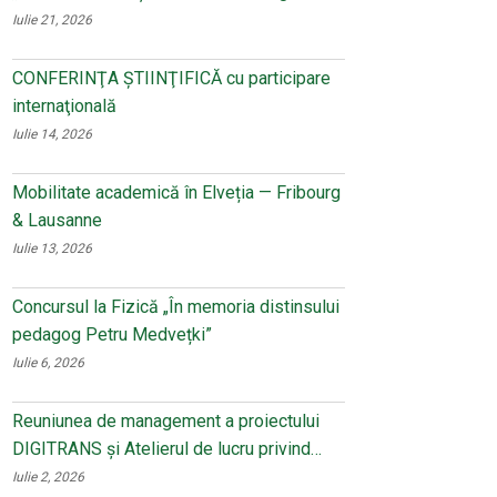
Iulie 21, 2026
CONFERINŢA ŞTIINŢIFICĂ cu participare
internaţională
Iulie 14, 2026
Mobilitate academică în Elveția — Fribourg
& Lausanne
Iulie 13, 2026
Concursul la Fizică „În memoria distinsului
pedagog Petru Medvețki”
Iulie 6, 2026
Reuniunea de management a proiectului
DIGITRANS și Atelierul de lucru privind…
Iulie 2, 2026