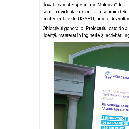
„Învățământul Superior din Moldova”. În 
scos în evidență semnificația subroiectelo
implementate de USARB, pentru dezvoltarea
Obiectivul general al Proiectului este de a
licență, masterat în inginerie și activități in