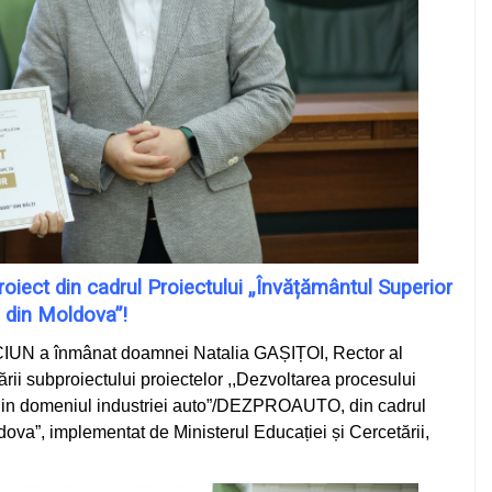
ect din cadrul Proiectului „Învățământul Superior
din Moldova”!
RCIUN a înmânat doamnei Natalia GAȘIȚOI, Rector al
rii subproiectului proiectelor ,,Dezvoltarea procesului
ii din domeniul industriei auto”/DEZPROAUTO, din cadrul
dova”, implementat de Ministerul Educației și Cercetării,