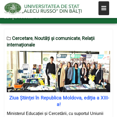
Skip
ZIUA ȘTIINȚEI ÎN REPUBLICA MOLDOVA,
to
EDIȚIA A XIII-A!
content
Cercetare
Noutăți și comunicate
Relații
,
,
internaționale
Ziua Științei în Republica Moldova, ediția a XIII-
a!
Ministerul Educației și Cercetării, cu suportul Uniunii