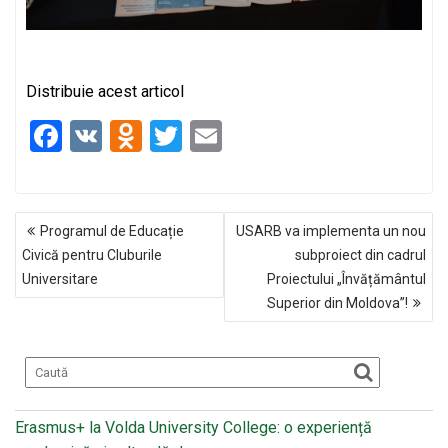
Distribuie acest articol
F
V
O
T
E
a
K
d
wi
m
ce
n
tt
ail
NAVIGARE
b
o
er
Programul de Educație
USARB va implementa un nou
ÎN
o
kl
Civică pentru Cluburile
subproiect din cadrul
ARTICOLE
Universitare
Proiectului „Învățământul
o
a
Superior din Moldova”!
k
ss
ni
ki
Erasmus+ la Volda University College: o experiență