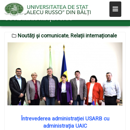
Skip
ÎNTREVEDEREA ADMINISTRAȚIEI USARB
to
CU ADMINISTRAȚIA UAIC
content
Noutăți și comunicate
Relații internaționale
,
Întrevederea administrației USARB cu
administrația UAIC