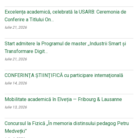
Excelența academică, celebrată la USARB: Ceremonia de
Conferire a Titlului On…
Iulie 21, 2026
Start admitere la Programul de master ,,Industrii Smart și
Transformare Digit…
Iulie 21, 2026
CONFERINŢA ŞTIINŢIFICĂ cu participare internaţională
Iulie 14, 2026
Mobilitate academică în Elveția — Fribourg & Lausanne
Iulie 13, 2026
Concursul la Fizică „În memoria distinsului pedagog Petru
Medvețki”