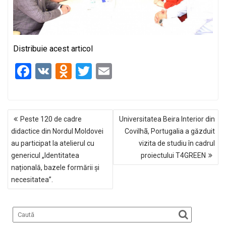
Distribuie acest articol
F
V
O
T
E
a
K
d
wi
m
ce
n
tt
ail
NAVIGARE
b
o
er
Peste 120 de cadre
Universitatea Beira Interior din
ÎN
o
kl
didactice din Nordul Moldovei
Covilhã, Portugalia a găzduit
ARTICOLE
au participat la atelierul cu
vizita de studiu în cadrul
o
a
genericul „Identitatea
proiectului T4GREEN
k
ss
națională, bazele formării și
ni
necesitatea”.
ki