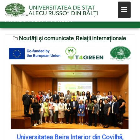
Skip
COVILHÃ, PORTUGALIA A GĂZDUIT
VIZITA DE STUDIU ÎN CADRUL
to
PROIECTULUI T4GREEN
content
Noutăți și comunicate
Relații internaționale
,
Universitatea Beira Interior din
Covilhã
,