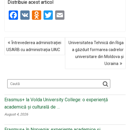
Distribuie acest articol
F
V
O
T
E
a
K
d
wi
m
ce
n
tt
ail
NAVIGARE
b
o
er
Întrevederea administrației
Universitatea Tehnică din Riga
ÎN
o
kl
USARB cu administrația UAIC
a găzduit formarea cadrelor
ARTICOLE
universitare din Moldova și
o
a
Ucraina
k
ss
ni
ki
Erasmus+ la Volda University College: o experiență
academică și culturală de …
August 4, 2026
Erasmus+ în Norvegia: experiențe academice și