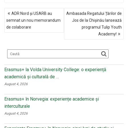
ce
n
tt
ail
NAVIGARE
b
o
er
ADR Nord și USARB au
Ambasada Regatului Țărilor de
ÎN
o
kl
semnat un nou memorandum
Jos de la Chișinău lansează
ARTICOLE
de colaborare
programul Tulip Youth
o
a
Academy!
k
ss
ni
ki
Erasmus+ la Volda University College: o experiență
academică și culturală de …
August 4, 2026
Erasmus+ în Norvegia: experiențe academice și
interculturale
August 4, 2026