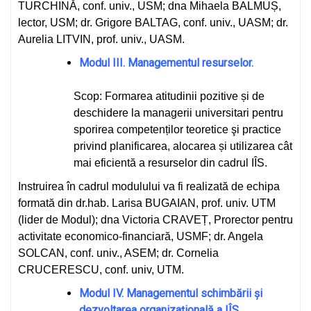
TURCHINĂ, conf. univ., USM; dna Mihaela BALMUȘ,
lector, USM; dr. Grigore BALTAG, conf. univ., UASM; dr.
Aurelia LITVIN, prof. univ., UASM.
Modul III. Managementul resurselor.
Scop: Formarea atitudinii pozitive și de
deschidere la managerii universitari pentru
sporirea competenților teoretice şi practice
privind planificarea, alocarea și utilizarea cât
mai eficientă a resurselor din cadrul IÎS.
Instruirea în cadrul modulului va fi realizată de echipa
formată din dr.hab. Larisa BUGAIAN, prof. univ. UTM
(lider de Modul); dna Victoria CRAVEȚ, Prorector pentru
activitate economico-financiară, USMF; dr. Angela
SOLCAN, conf. univ., ASEM; dr. Cornelia
CRUCERESCU, conf. univ, UTM.
Modul IV. Managementul schimbării și
dezvoltarea organizațională a IÎS.