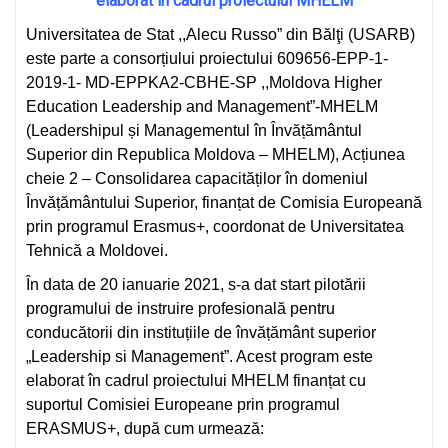
elaborat
in cadrul proiectului MHELM
Universitatea de Stat ,,Alecu Russo” din Bălţi (USARB)
este parte a consorțiului proiectului 609656-EPP-1-
2019-1- MD-EPPKA2-CBHE-SP ,,Moldova Higher
Education Leadership and Management”-MHELM
(Leadershipul și Managementul în Învățământul
Superior din Republica Moldova – MHELM), Acțiunea
cheie 2 – Consolidarea capacităților în domeniul
Învățământului Superior, finanțat de Comisia Europeană
prin programul Erasmus+, coordonat de Universitatea
Tehnică a Moldovei.
În data de 20 ianuarie 2021, s-a dat start pilotării
programului de instruire profesională pentru
conducătorii din instituțiile de învățământ superior
„Leadership si Management”. Acest program este
elaborat în cadrul proiectului MHELM finanțat cu
suportul Comisiei Europeane prin programul
ERASMUS+, după cum urmează: