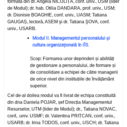
formată din dr. Angela NICULIȚĂ, conf. univ., USM (lider
de Modul); dr. hab. Otilia DANDARA, prof. univ., USM;
dr. Dionisie BOAGHIE, conf. univ., UASM; Tatiana
GAUGAȘ, lectoră, ASEM şi dr. Tatiana ŞOVA, conf.
univ., USARB.
Modul II. Managementul personalului și
cultura organizațională în IÎS.
Scop: Formarea unor deprinderi și abilități
de gestionare a personalului, de formare și
de consolidare a echipei de către managerii
de orice nivel din instituțiile de învățământ
superior.
Cel de-al doilea modul va fi livrat de echipa constituită
din dna Daniela POJAR, șef Direcția Managementul
Resurselor, UTM (lider de Modul); dr., Tatiana NOVAC,
conf,. univ. USMF; dr. Valentina PRIȚCAN, conf. univ.,
USARB; dr. Irina TODOS, conf. univ., USCH; dr. Tatiana