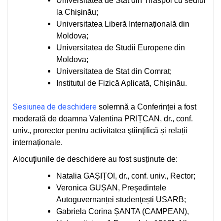
Universitatea de Stat din Tiraspol cu sediul
la Chișinău;
Universitatea Liberă Internațională din
Moldova;
Universitatea de Studii Europene din
Moldova;
Universitatea de Stat din Comrat;
Institutul de Fizică Aplicată, Chișinău.
Sesiunea de deschidere
solemnă a Conferinței a fost
moderată de doamna Valentina PRIȚCAN, dr., conf.
univ., prorector pentru activitatea ştiinţifică și relații
internaționale.
Alocuţiunile de deschidere au fost susținute de:
Natalia GAȘIȚOI, dr., conf. univ., Rector;
Veronica GUȘAN, Preşedintele
Autoguvernanței studenţești USARB;
Gabriela Corina ȘANTA (CAMPEAN),