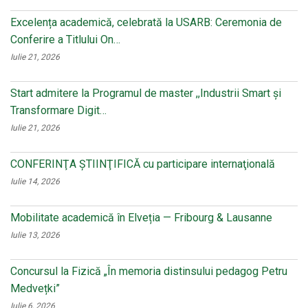
Excelența academică, celebrată la USARB: Ceremonia de
Conferire a Titlului On…
Iulie 21, 2026
Start admitere la Programul de master ,,Industrii Smart și
Transformare Digit…
Iulie 21, 2026
CONFERINŢA ŞTIINŢIFICĂ cu participare internaţională
Iulie 14, 2026
Mobilitate academică în Elveția — Fribourg & Lausanne
Iulie 13, 2026
Concursul la Fizică „În memoria distinsului pedagog Petru
Medvețki”
Iulie 6, 2026