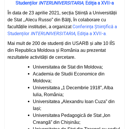
Studenților
INTERUNIVERSITARIA
,
Ediţia a XVII-a
În data de 23 aprilie 2021, secția Știință a Universității
de Stat ,,Alecu Russo” din Bălţi, în colaborare cu
Conferința Ştiinţifică a
facultățile instituției, a organizat
Studenților
INTERUNIVERSITARIA,
Ediţia a XVII-a.
Mai mult de 200 de studenți din USARB și alte 10 IÎS
din Republica Moldova și România au prezentat
rezultatele activității de cercetare.
Universitatea de Stat din Moldova;
Academia de Studii Economice din
Moldova;
Universitatea „1 Decembrie 1918”, Alba
Iulia, România;
Universitatea „Alexandru Ioan Cuza” din
Iași;
Universitatea Pedagogică de Stat „Ion
Creangă” din Chișinău;