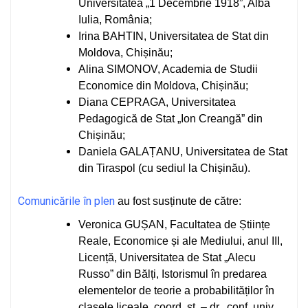
Universitatea „1 Decembrie 1918”, Alba
Iulia, România;
Irina BAHTIN, Universitatea de Stat din
Moldova, Chișinău;
Alina SIMONOV, Academia de Studii
Economice din Moldova, Chișinău;
Diana CEPRAGA, Universitatea
Pedagogică de Stat „Ion Creangă” din
Chișinău;
Daniela GALAȚANU, Universitatea de Stat
din Tiraspol (cu sediul la Chișinău).
Comunicările în plen
au fost susținute de către:
Veronica GUȘAN, Facultatea de Științe
Reale, Economice și ale Mediului, anul III,
Licență, Universitatea de Stat „Alecu
Russo” din Bălți, Istorismul în predarea
elementelor de teorie a probabilităților în
clasele liceale, coord. șt. – dr., conf. univ.