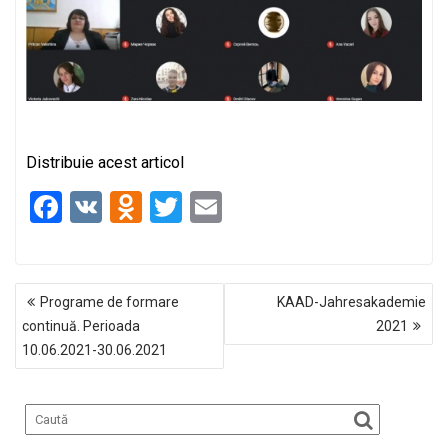
Distribuie acest articol
F
V
O
T
E
a
K
d
wi
m
ce
n
tt
ail
NAVIGARE
b
o
er
Programe de formare
KAAD-Jahresakademie
ÎN
o
kl
continuă. Perioada
2021
ARTICOLE
10.06.2021-30.06.2021
o
a
k
ss
ni