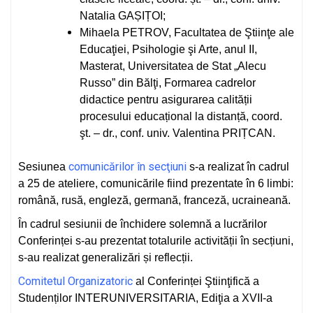
Natalia GAȘIȚOI;
Mihaela PETROV, Facultatea de Ştiinţe ale
Educaţiei, Psihologie şi Arte, anul II,
Masterat, Universitatea de Stat „Alecu
Russo” din Bălţi, Formarea cadrelor
didactice pentru asigurarea calității
procesului educațional la distanță, coord.
şt. – dr., conf. univ. Valentina PRIȚCAN.
comunicărilor în secţiuni
Sesiunea
s-a realizat în cadrul
a 25 de ateliere, comunicările fiind prezentate în 6 limbi:
română, rusă, engleză, germană, franceză, ucraineană.
În cadrul sesiunii de închidere solemnă a lucrărilor
Conferinței s-au prezentat totalurile activității în secțiuni,
s-au realizat generalizări și reflecții.
Comitetul Organizatoric
al Conferinței Ştiinţifică a
Studenților INTERUNIVERSITARIA, Ediţia a XVII-a