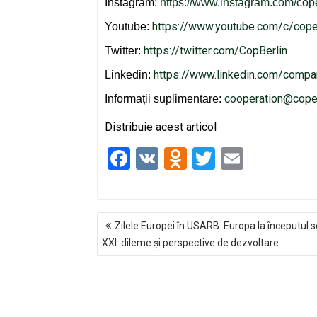
Instagram:
https://www.instagram.com/cop
https://www.youtube.com/c/cope
Youtube:
https://twitter.com/CopBerlin
Twitter:
https://www.linkedin.com/compa
Linkedin:
cooperation@coper
Informații suplimentare:
Distribuie acest articol
F
V
O
T
E
a
K
d
wi
m
ce
n
tt
ail
NAVIGARE
b
o
er
Zilele Europei în USARB. Europa la începutul s
ÎN
o
kl
XXI: dileme și perspective de dezvoltare
ARTICOLE
o
a
k
ss
ni