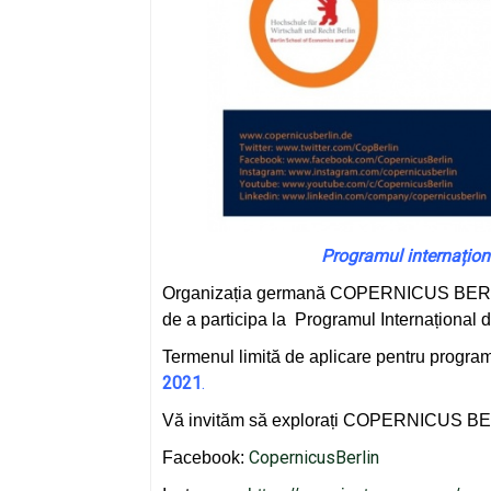
Programul internațio
Organizația germană COPERNICUS BERLIN E
de a participa la Programul Internațional 
Termenul limită de aplicare pentru program
2021
.
Vă invităm să explorați COPERNICUS BERL
CopernicusBerlin
Facebook: