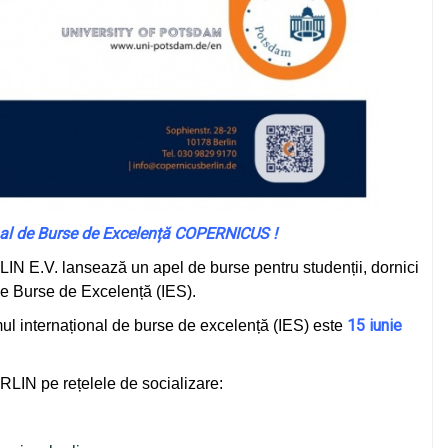
nal de Burse de Excelență COPERNICUS !
.V. lansează un apel de burse pentru studenții, dornici
de Burse de Excelență (IES).
15 iunie
ul internațional de burse de excelență (IES) este
IN pe rețelele de socializare: