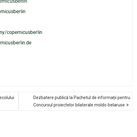
ernicusberlin
rnicusberlin
ny/copernicusberlin
nicusberlin.de
ecolului
Dezbatere publică la Pachetul de informații pentru
Concursul proiectelor bilaterale moldo-belaruse