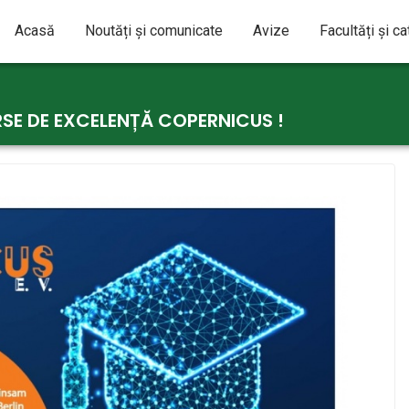
Acasă
Noutăți și comunicate
Avize
Facultăți și c
SE DE EXCELENȚĂ COPERNICUS !