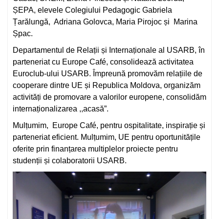
ȘEPA, elevele Colegiului Pedagogic Gabriela
Țarălungă, Adriana Golovca, Maria Pirojoc și Marina
Șpac.
Departamentul de Relații și Internaționale al USARB, în
parteneriat cu Europe Café, consolidează activitatea
Euroclub-ului USARB. Împreună promovăm relațiile de
cooperare dintre UE și Republica Moldova, organizăm
activități de promovare a valorilor europene, consolidăm
internaționalizarea ,,acasă”.
Mulțumim, Europe Café, pentru ospitalitate, inspirație și
parteneriat eficient. Mulțumim, UE pentru oportunitățile
oferite prin finanțarea multiplelor proiecte pentru
studenții și colaboratorii USARB.