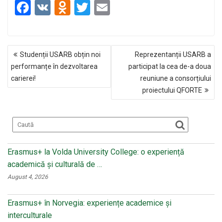
F
V
O
T
E
a
K
d
wi
m
ce
n
tt
ail
NAVIGARE
b
o
er
Studenții USARB obțin noi
Reprezentanții USARB a
ÎN
o
kl
performanțe în dezvoltarea
participat la cea de-a doua
ARTICOLE
carierei!
reuniune a consorțiului
o
a
proiectului QFORTE
k
ss
ni
ki
Erasmus+ la Volda University College: o experiență
academică și culturală de …
August 4, 2026
Erasmus+ în Norvegia: experiențe academice și
interculturale