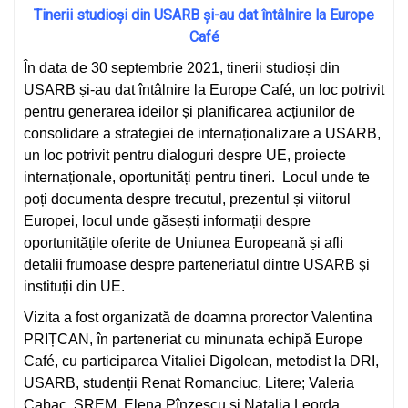
Tinerii studioși din USARB și-au dat întâlnire la Europe
Café
În data de 30 septembrie 2021, tinerii studioși din
USARB și-au dat întâlnire la Europe Café, un loc potrivit
pentru generarea ideilor și planificarea acțiunilor de
consolidare a strategiei de internaționalizare a USARB,
un loc potrivit pentru dialoguri despre UE, proiecte
internaționale, oportunități pentru tineri. Locul unde te
poți documenta despre trecutul, prezentul și viitorul
Europei, locul unde găsești informații despre
oportunitățile oferite de Uniunea Europeană și afli
detalii frumoase despre parteneriatul dintre USARB și
instituții din UE.
Vizita a fost organizată de doamna prorector Valentina
PRIȚCAN, în parteneriat cu minunata echipă Europe
Café, cu participarea Vitaliei Digolean, metodist la DRI,
USARB, studenții Renat Romanciuc, Litere; Valeria
Cabac, SREM, Elena Pînzescu și Natalia Leorda,