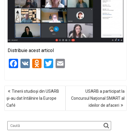
Distribuie acest articol
F
V
O
T
E
a
K
d
wi
m
ce
n
tt
ail
NAVIGARE
b
o
er
Tinerii studioși din USARB
USARB a participat la
ÎN
o
kl
și-au dat întâlnire la Europe
Concursul Naţional SMART al
ARTICOLE
Café
ideilor de afaceri
o
a
k
ss
ni