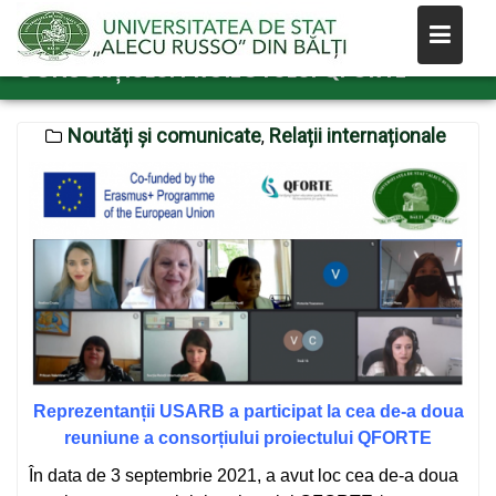
Skip
REPREZENTANȚII USARB A PARTICIPAT LA
CEA DE-A DOUA REUNIUNE A
to
CONSORȚIULUI PROIECTULUI QFORTE
content
Noutăți și comunicate
Relații internaționale
,
Reprezentanții USARB a participat la cea de-a doua
reuniune a consorțiului proiectului QFORTE
În data de 3 septembrie 2021, a avut loc cea de-a doua