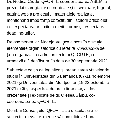
Dr. Rodica Crudu, QFORTE coordonatoarea ASEM, a
prezentat staregia de comunicare şi diseminare, logo-ul,
pagina web a proiectului, materialele realizate,
menţionând importanţa corectitudinii scrierii articolelor
cu respectarea anumitor criterii, norme şi respectarea
deadline-urilor.
De asemenea, dr. Nadeja Velişco a scos în discuţie
workshop-ul
elementele organizatorice cu referire
de
ţară organizat în cadrul proiectului QFORTE, ce
urmează a fi desfăşurat în data de 30 septembrie 2021.
Subiectele ce ţin de logistica şi organizarea vizitelor de
studiu în Universitatea din Salamanca (07-11 noiembrie
2021) şi Universitatea din Montpellier (18-22 octombrie
2021), cât şi aspectele de ordin financiar, au fost
prezentate şi explicate de dr. Olesea Sârbu, co-
coordonatoarea QFORTE.
Membrii Consorțiului QFORTE au discutat şi alte
subiecte relevante, menite să consolideze buna