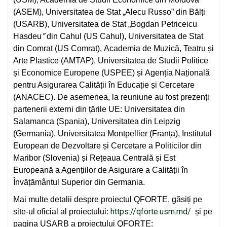
(ASEM), Universitatea de Stat „Alecu Russo” din Bălți
(USARB), Universitatea de Stat „Bogdan Petriceicu
”
Hasdeu
din Cahul (US Cahul), Universitatea de Stat
din Comrat (US Comrat), Academia de Muzică, Teatru și
Arte Plastice (AMTAP), Universitatea de Studii Politice
și Economice Europene (USPEE) și Agenția Națională
pentru Asigurarea Calității în Educație și Cercetare
(ANACEC). De asemenea, la reuniune au fost prezenți
partenerii externi din țările UE: Universitatea din
Salamanca (Spania), Universitatea din Leipzig
(Germania), Universitatea Montpellier (Franța), Institutul
European de Dezvoltare și Cercetare a Politicilor din
Maribor (Slovenia) și Rețeaua Centrală și Est
Europeană a Agențiilor de Asigurare a Calității în
Învățământul Superior din Germania.
Mai multe detalii despre proiectul QFORTE, găsiți pe
https://qforte.usm.md/
site-ul oficial al proiectului:
și pe
pagina USARB a proiectului QFORTE: