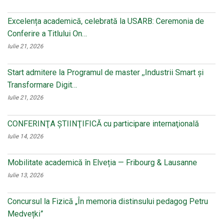
Excelența academică, celebrată la USARB: Ceremonia de
Conferire a Titlului On…
Iulie 21, 2026
Start admitere la Programul de master ,,Industrii Smart și
Transformare Digit…
Iulie 21, 2026
CONFERINŢA ŞTIINŢIFICĂ cu participare internaţională
Iulie 14, 2026
Mobilitate academică în Elveția — Fribourg & Lausanne
Iulie 13, 2026
Concursul la Fizică „În memoria distinsului pedagog Petru
Medvețki”