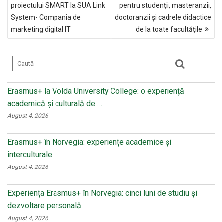
ÎN
o
kl
proiectului SMART la SUA Link
pentru studenții, masteranzii,
ARTICOLE
System- Compania de
doctoranzii și cadrele didactice
o
a
marketing digital IT
de la toate facultățile
k
ss
ni
ki
Erasmus+ la Volda University College: o experiență
academică și culturală de …
August 4, 2026
Erasmus+ în Norvegia: experiențe academice și
interculturale
August 4, 2026
Experiența Erasmus+ în Norvegia: cinci luni de studiu și
dezvoltare personală
August 4, 2026