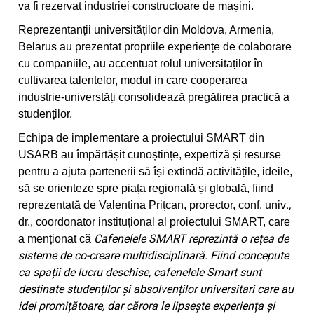
va fi rezervat industriei constructoare de mașini.
Reprezentanții universităților din Moldova, Armenia,
Belarus au prezentat propriile experiențe de colaborare
cu companiile, au accentuat rolul universitaților în
cultivarea talentelor, modul in care cooperarea
industrie-universtăți consolidează pregătirea practică a
studenților.
Echipa de implementare a proiectului SMART din
USARB au împărtășit cunoștințe, expertiză și resurse
pentru a ajuta partenerii să își extindă activitățile, ideile,
să se orienteze spre piața regională și globală, fiind
.,
reprezentată de Valentina Prițcan, prorector, conf. univ
dr., coordonator instituțional al proiectului SMART, care
Cafenelele SMART
reprezintă o rețea de
a menționat că
sisteme de co-creare multidisciplinară. Fiind concepute
ca spații de lucru deschise, cafenelele Smart sunt
destinate studenților și absolvenților universitari care au
idei promițătoare, dar cărora le lipsește experiența și