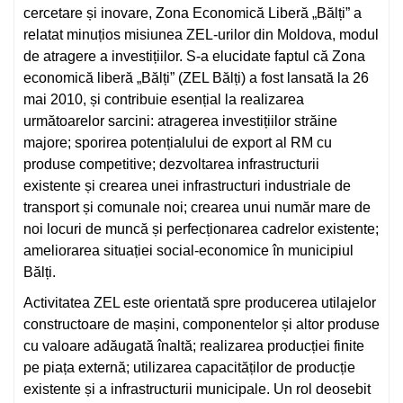
cercetare și inovare, Zona Economică Liberă „Bălți” a
relatat minuțios misiunea ZEL-urilor din Moldova, modul
de atragere a investițiilor. S-a elucidate faptul că Zona
economică liberă „Bălți” (ZEL Bălți) a fost lansată la 26
mai 2010, și contribuie esențial la realizarea
următoarelor sarcini: atragerea investițiilor străine
majore; sporirea potențialului de export al RM cu
produse competitive; dezvoltarea infrastructurii
existente și crearea unei infrastructuri industriale de
transport și comunale noi; crearea unui număr mare de
noi locuri de muncă și perfecționarea cadrelor existente;
ameliorarea situației social-economice în municipiul
Bălți.
Activitatea ZEL este orientată spre producerea utilajelor
constructoare de mașini, componentelor și altor produse
cu valoare adăugată înaltă; realizarea producției finite
pe piața externă; utilizarea capacităților de producție
existente și a infrastructurii municipale. Un rol deosebit