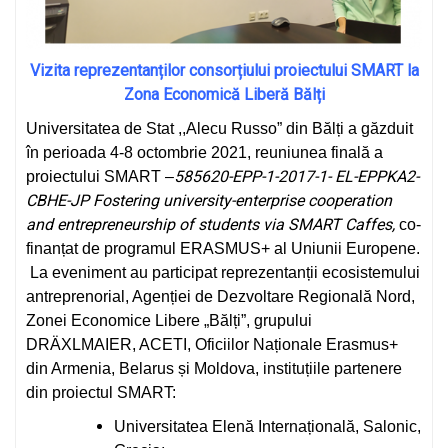
Vizita reprezentanților consorțiului proiectului SMART la
Zona Economică Liberă Bălți
Universitatea de Stat ,,Alecu Russo” din Bălți a găzduit
în perioada 4-8 octombrie 2021, reuniunea finală a
585620-EPP-1-2017-1- EL-EPPKA2-
proiectului SMART –
CBHE-JP Fostering university-enterprise cooperation
and entrepreneurship of students via SMART Caffes,
co-
finanțat de programul ERASMUS+ al Uniunii Europene.
La eveniment au participat reprezentanții ecosistemului
antreprenorial, Agenției de Dezvoltare Regională Nord,
Zonei Economice Libere „Bălți”, grupului
DRÄXLMAIER, ACETI, Oficiilor Naționale Erasmus+
din Armenia, Belarus și Moldova, instituțiile partenere
din proiectul SMART:
Universitatea Elenă Internațională, Salonic,