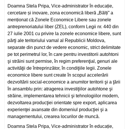
Doamna Stela Pripa, Vice-administrator în educație,
cercetare și inovare, zona economică liberă „Bălți” a
menționat că Zonele Economice Libere sau zonele
antreprenoriatului liber (ZEL), conform Legii nr. 440 din
27 iulie 2001 cu privire la zonele economice libere, sunt
părţi ale teritoriului vamal al Republicii Moldova,
separate din punct de vedere economic, strict delimitate
pe tot perimetrul lor, în care pentru investitorii autohtoni
şi străini sunt permise, în regim preferenţial, genuri ale
activităţii de întreprinzător, în condiţiile legii. Zonele
economice libere sunt create în scopul accelerării
dezvoltării social-economice a anumitor teritorii şi a ţării
în ansamblu prin: atragerea investiţiilor autohtone şi
străine, implementarea tehnicii şi tehnologiilor modern,
dezvoltarea producţiei orientate spre export, aplicarea
experienţei avansate din domeniul producţiei şi a
managementului, crearea locurilor de muncă.
Doamna Stela Pripa, Vice-administrator în educație,