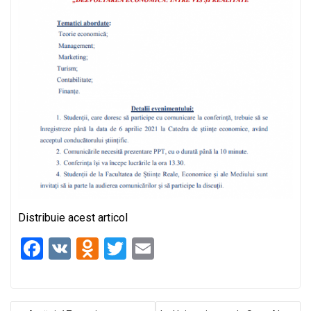
Distribuie acest articol
F
V
O
T
E
a
K
d
wi
m
ce
n
tt
ail
NAVIGARE