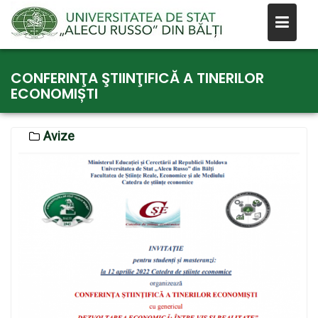
Skip
CONFERINŢA ŞTIINŢIFICĂ A TINERILOR
to
ECONOMIȘTI
content
Avize