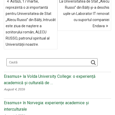
b
o
er
Astăzi, 17 martie,
La Universitatea de Stat „Alecu
ÎN
o
kl
reprezintă o zi importantă
Russo” din Bălți și-a deschis
ARTICOLE
pentru Universitatea de Stat
ușile un Laborator IT renovat
o
a
„Alecu Russo” din Bălți, întrucât
cu suportul companiei
k
ss
este ziua de naștere a
Endava
ni
scriitorului român, ALECU
RUSSO, patronul spiritual al
ki
Universității noastre.
Erasmus+ la Volda University College: o experiență
academică și culturală de …
August 4, 2026
Erasmus+ în Norvegia: experiențe academice și
interculturale