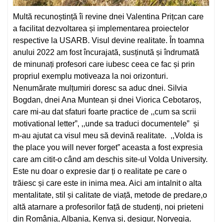
Multă recunoștință îi revine dnei Valentina Prițcan care
a facilitat dezvoltarea și implementarea proiectelor
respective la USARB. Visul devine realitate. În toamna
anului 2022 am fost încurajată, susținută și îndrumată
de minunați profesori care iubesc ceea ce fac și prin
propriul exemplu motiveaza la noi orizonturi.
Nenumărate mulțumiri doresc sa aduc dnei. Silvia
Bogdan, dnei Ana Muntean și dnei Viorica Cebotaroș,
care mi-au dat sfaturi foarte practice de ,,cum sa scrii
motivational letter”, ,,unde sa traduci documentele” și
m-au ajutat ca visul meu să devină realitate. ,,Volda is
the place you will never forget” aceasta a fost expresia
care am citit-o când am deschis site-ul Volda University.
Este nu doar o expresie dar ți o realitate pe care o
trăiesc și care este in inima mea. Aici am intalnit o alta
mentalitate, stil și calitate de viață, metode de predare,o
altă atarnare a profesorilor față de studenți, noi prieteni
din România, Albania, Kenya și, desigur, Norvegia.