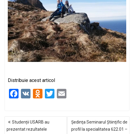
Distribuie acest articol
F
V
O
T
E
a
K
d
wi
m
ce
n
tt
ail
NAVIGARE
b
o
er
Studenții USARB au
Ședinţa Seminarul Ştiinţific de
ÎN
o
kl
prezentat rezultatele
profil la specialitatea 622.01 –
ARTICOLE