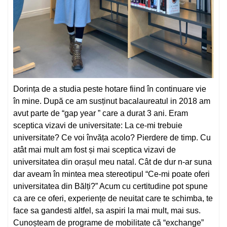
Dorința de a studia peste hotare fiind în continuare vie
în mine. După ce am susținut bacalaureatul in 2018 am
avut parte de “gap year ” care a durat 3 ani. Eram
sceptica vizavi de universitate: La ce-mi trebuie
universitate? Ce voi învăța acolo? Pierdere de timp. Cu
atât mai mult am fost și mai sceptica vizavi de
universitatea din orașul meu natal. Cât de dur n-ar suna
dar aveam în mintea mea stereotipul “Ce-mi poate oferi
universitatea din Bălți?” Acum cu certitudine pot spune
ca are ce oferi, experiențe de neuitat care te schimba, te
face sa gandesti altfel, sa aspiri la mai mult, mai sus.
Cunoșteam de programe de mobilitate că “exchange”