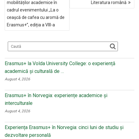
mobilităților academice în
Literatura română
o
a
cadrul evenimentului ,,La o
k
ss
ceașcă de cafea cu aromă de
ni
Erasmus+”, ediția a VIII-a
ki
Erasmus+ la Volda University College: o experiență
academică și culturală de …
August 4, 2026
Erasmus+ în Norvegia: experiențe academice și
interculturale
August 4, 2026
Experiența Erasmus+ în Norvegia: cinci luni de studiu și
dezvoltare personală