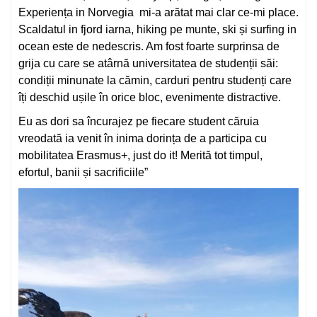
Experiența in Norvegia mi-a arătat mai clar ce-mi place.
Scaldatul in fjord iarna, hiking pe munte, ski și surfing in
ocean este de nedescris. Am fost foarte surprinsa de
grija cu care se atârnă universitatea de studenții săi:
condiții minunate la cămin, carduri pentru studenți care
îți deschid ușile în orice bloc, evenimente distractive.
Eu as dori sa încurajez pe fiecare student căruia
vreodată ia venit în inima dorința de a participa cu
mobilitatea Erasmus+, just do it! Merită tot timpul,
efortul, banii și sacrificiile”