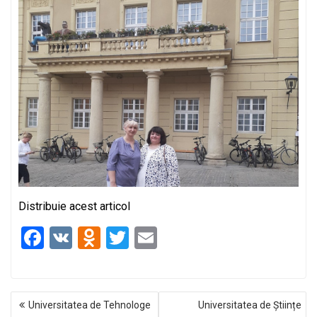
Distribuie acest articol
F
V
O
T
E
a
K
d
wi
m
ce
n
tt
ail
NAVIGARE
b
o
er
Universitatea de Tehnologe
Universitatea de Științe
ÎN