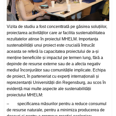
Vizita de studiu a fost concenttrată pe găsirea soluțiilor,
proiectarea activităților care ar facilita sustenabilitatea
rezultatelor atinse în proiectul MHELM. Importanța
sustenabilității unui proiect este crucială întrucât
aceasta se referă la capacitatea proiectului de a-și
menține beneficiile și impactul pe termen lung, fără a
depinde de resurse externe sau de a afecta negativ
mediul înconjurător sau comunitățile implicate. Echipa
de proiect, în parteneriat cu experți internaționali și
reprezentanții Universității din Regensburg, au scos în
evidență mai multe aspecte ale sustenabilității
proiectului MHELM:
– specificarea măsurilor pentru a reduce consumul
de resurse naturale, pentru a minimiza producerea de