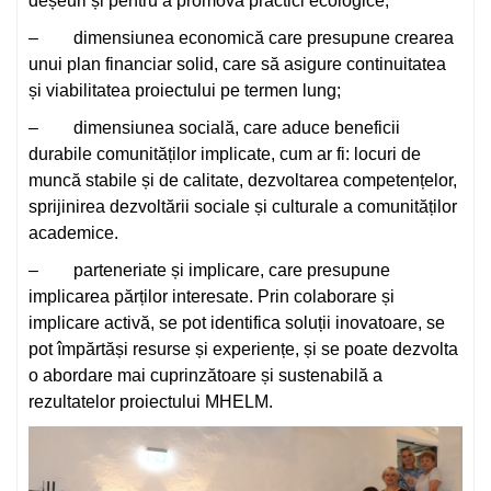
deșeuri și pentru a promova practici ecologice;
– dimensiunea economică care presupune crearea
unui plan financiar solid, care să asigure continuitatea
și viabilitatea proiectului pe termen lung;
– dimensiunea socială, care aduce beneficii
durabile comunităților implicate, cum ar fi: locuri de
muncă stabile și de calitate, dezvoltarea competențelor,
sprijinirea dezvoltării sociale și culturale a comunităților
academice.
– parteneriate și implicare, care presupune
implicarea părților interesate. Prin colaborare și
implicare activă, se pot identifica soluții inovatoare, se
pot împărtăși resurse și experiențe, și se poate dezvolta
o abordare mai cuprinzătoare și sustenabilă a
rezultatelor proiectului MHELM.