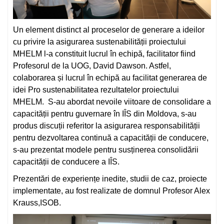
Un element distinct al proceselor de generare a ideilor
cu privire la asigurarea sustenabilității proiectului
MHELM l-a constituit lucrul în echipă, facilitator fiind
Profesorul de la UOG, David Dawson. Astfel,
colaborarea și lucrul în echipă au facilitat generarea de
idei Pro sustenabilitatea rezultatelor proiectului
MHELM. S-au abordat nevoile viitoare de consolidare a
capacității pentru guvernare în IÎS din Moldova, s-au
produs discuții referitor la asigurarea responsabilității
pentru dezvoltarea continuă a capacității de conducere,
s-au prezentat modele pentru susținerea consolidării
capacității de conducere a IÎS.
Prezentări de experiențe inedite, studii de caz, proiecte
implementate, au fost realizate de domnul Profesor Alex
Krauss,ISOB.