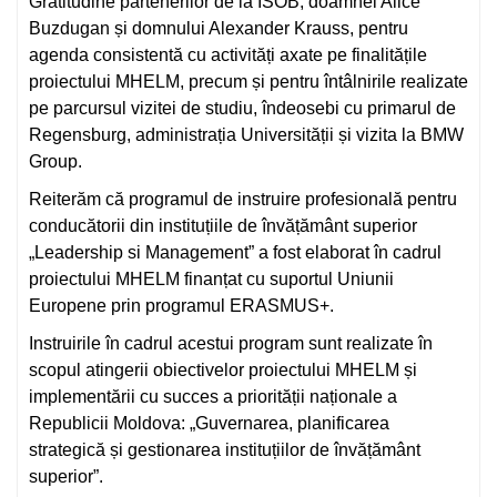
Gratitudine partenerilor de la ISOB, doamnei Alice
Buzdugan și domnului Alexander Krauss, pentru
agenda consistentă cu activități axate pe finalitățile
proiectului MHELM, precum și pentru întâlnirile realizate
pe parcursul vizitei de studiu, îndeosebi cu primarul de
Regensburg, administrația Universității și vizita la BMW
Group.
Reiterăm că programul de instruire profesională pentru
conducătorii din instituțiile de învățământ superior
„Leadership si Management” a fost elaborat în cadrul
proiectului MHELM finanțat cu suportul Uniunii
Europene prin programul ERASMUS+.
Instruirile în cadrul acestui program sunt realizate în
scopul atingerii obiectivelor proiectului MHELM și
implementării cu succes a priorității naționale a
Republicii Moldova: „Guvernarea, planificarea
strategică și gestionarea instituțiilor de învățământ
superior”.