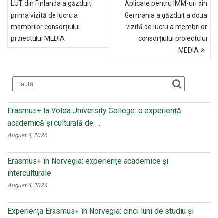
o
kl
LUT din Finlanda a găzduit
Aplicate pentru IMM-uri din
ARTICOLE
prima vizită de lucru a
Germania a găzduit a doua
o
a
membrilor consorțiului
vizită de lucru a membrilor
k
ss
proiectului MEDIA
consorțiului proiectului
ni
MEDIA
ki
Erasmus+ la Volda University College: o experiență
academică și culturală de …
August 4, 2026
Erasmus+ în Norvegia: experiențe academice și
interculturale
August 4, 2026
Experiența Erasmus+ în Norvegia: cinci luni de studiu și