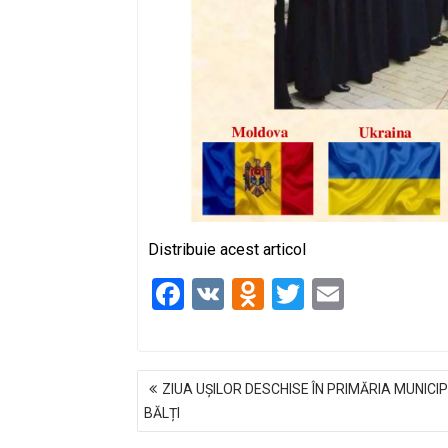
Distribuie acest articol
F
V
O
T
E
a
K
d
wi
m
ce
n
tt
ail
NAVIGARE
b
o
er
ZIUA UȘILOR DESCHISE ÎN PRIMĂRIA MUNICIP
ÎN
o
kl
BĂLȚI
ARTICOLE