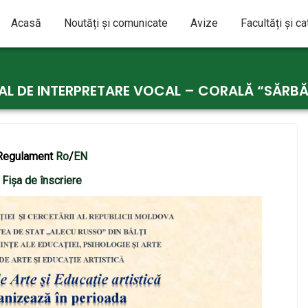
Acasă
Noutăți și comunicate
Avize
Facultăți și c
AL DE INTERPRETARE VOCAL – CORALĂ “SĂRBĂT
Regulament
Ro
/
EN
Fișa de înscriere