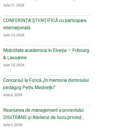
Iulie 21, 2026
CONFERINŢA ŞTIINŢIFICĂ cu participare
internaţională
Iulie 14, 2026
Mobilitate academică în Elveția — Fribourg
& Lausanne
Iulie 13, 2026
Concursul la Fizică „În memoria distinsului
pedagog Petru Medvețki”
Iulie 6, 2026
Reuniunea de management a proiectului
DIGITRANS și Atelierul de lucru privind…
Iulie 2, 2026